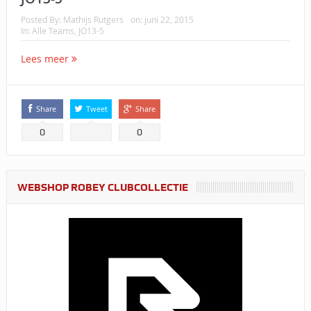
Posted By:
Mathijs Rutgers
on:
juni 22, 2015
In:
Alle Teams
,
JO13-5
Lees meer
Share
Tweet
Share
0
0
WEBSHOP ROBEY CLUBCOLLECTIE