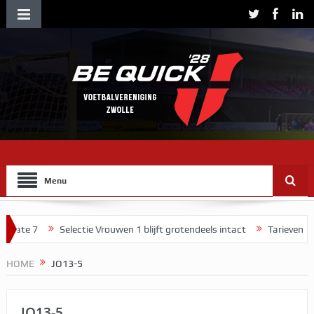
Menu
 7
Selectie Vrouwen 1 blijft grotendeels intact
Tarieven contribu
HOME
JO13-5
JO13-5