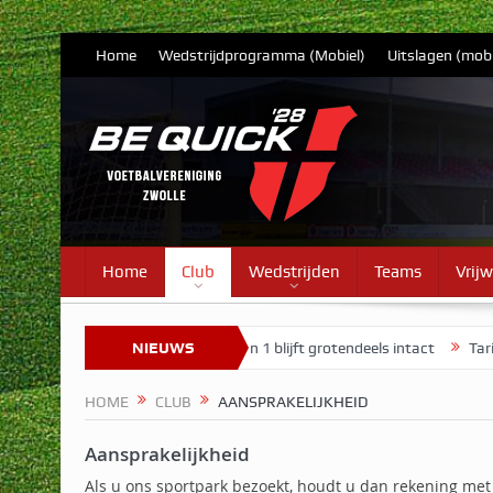
Home
Wedstrijdprogramma (Mobiel)
Uitslagen (mobi
Home
Club
Wedstrijden
Teams
Vrijw
– update 7
Selectie Vrouwen 1 blijft grotendeels intact
NIEUWS
Tarieven 
HOME
CLUB
AANSPRAKELIJKHEID
Aansprakelijkheid
Als u ons sportpark bezoekt, houdt u dan rekening met 