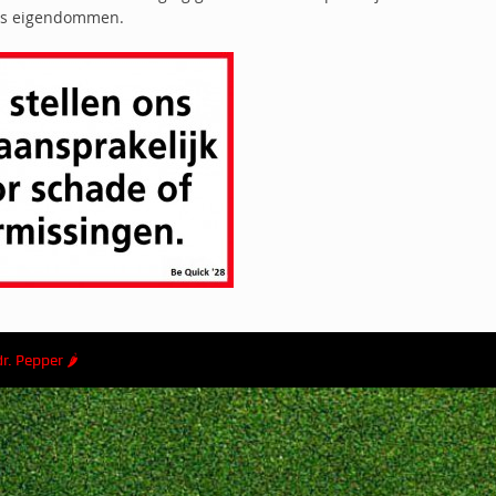
ans eigendommen.
dr. Pepper 🌶
Home
Privacyverklaring
Disclaimer
Fout g