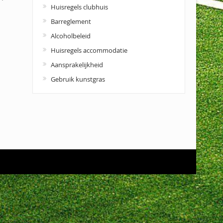
Huisregels clubhuis
Barreglement
Alcoholbeleid
Huisregels accommodatie
Aansprakelijkheid
Gebruik kunstgras
evonden ?
Lidmaatschap
Vrijwilligerswerk
Contact