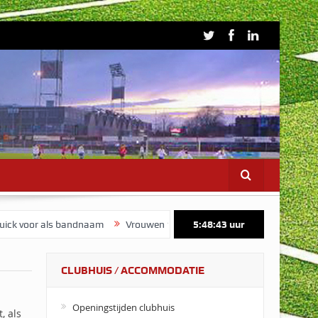
voor als bandnaam
Vrouwen 1 start voorbereiding op maandag 3 au
5:48:43
uur
CLUBHUIS / ACCOMMODATIE
Openingstijden clubhuis
, als