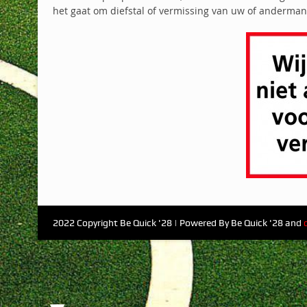
het gaat om diefstal of vermissing van uw of anderm
2022 Copyright Be Quick '28 | Powered By Be Quick '28 and