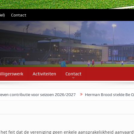
el)
Contact
illigerswerk
Activiteiten
Contact
contributie voor seizoen 2026/2027
Herman Brood stelde Be Quick 
het feit dat de vereniging geen enkele aansprakelijkheid aanvaardt