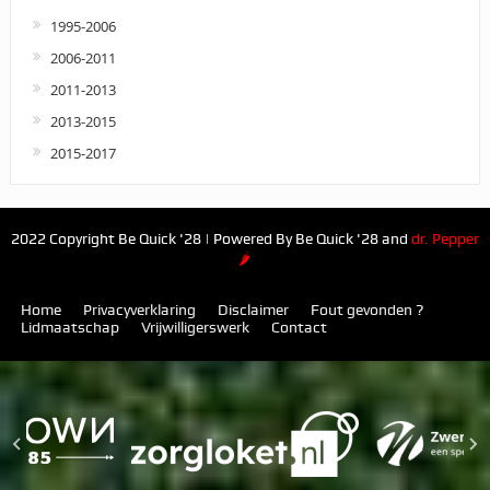
1995-2006
2006-2011
2011-2013
2013-2015
2015-2017
2022 Copyright Be Quick '28 | Powered By Be Quick '28 and
dr. Pepper
🌶
Home
Privacyverklaring
Disclaimer
Fout gevonden ?
Lidmaatschap
Vrijwilligerswerk
Contact