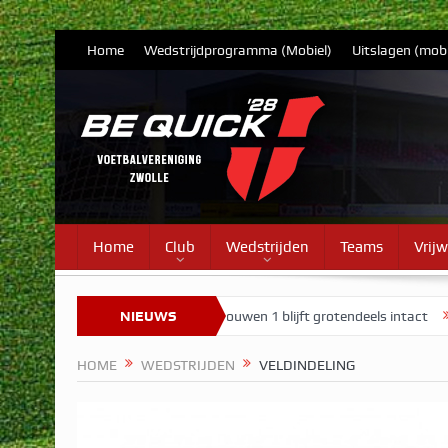
Home
Wedstrijdprogramma (Mobiel)
Uitslagen (mobi
Home
Club
Wedstrijden
Teams
Vrijw
n – update 7
Selectie Vrouwen 1 blijft grotendeels intact
NIEUWS
Tariev
HOME
WEDSTRIJDEN
VELDINDELING