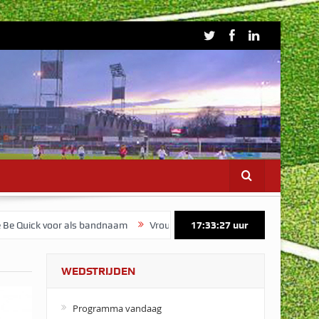
k voor als bandnaam
Vrouwen 1 start voorbereiding op maandag 3 
17:33:28
uur
WEDSTRIJDEN
Programma vandaag