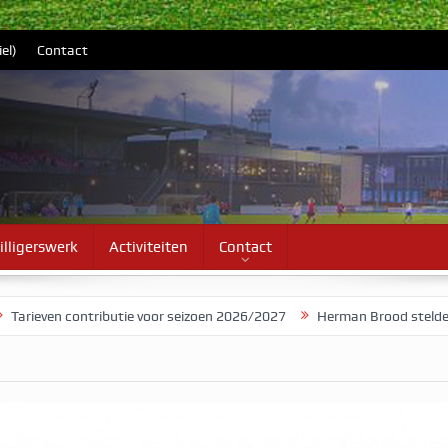
el)
Contact
illigerswerk
Activiteiten
Contact
en contributie voor seizoen 2026/2027
Herman Brood stelde Be Quic