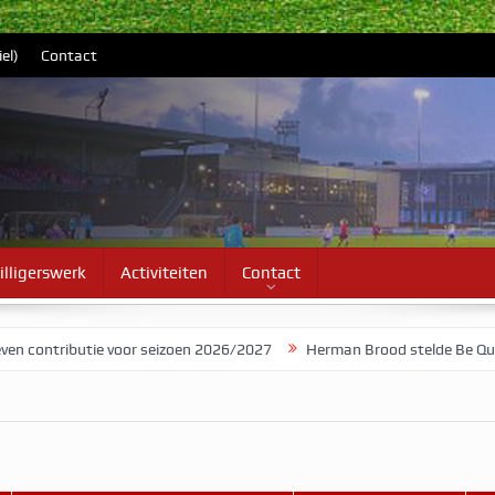
el)
Contact
illigerswerk
Activiteiten
Contact
ontributie voor seizoen 2026/2027
Herman Brood stelde Be Quick vo