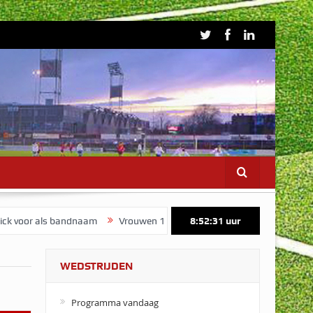
or als bandnaam
Vrouwen 1 start voorbereiding op maandag 3 aug
8:52:31
uur
WEDSTRIJDEN
Programma vandaag