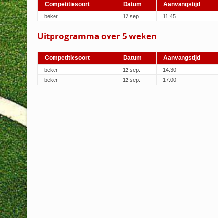
Competitiesoort
Datum
Aanvangstijd
beker
12 sep.
11:45
Uitprogramma over 5 weken
Competitiesoort
Datum
Aanvangstijd
beker
12 sep.
14:30
beker
12 sep.
17:00