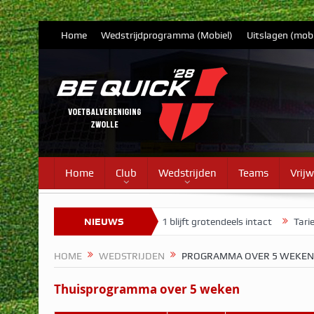
Home
Wedstrijdprogramma (Mobiel)
Uitslagen (mobi
Home
Club
Wedstrijden
Teams
Vrijw
update 7
Selectie Vrouwen 1 blijft grotendeels intact
NIEUWS
Tarieven c
HOME
WEDSTRIJDEN
PROGRAMMA OVER 5 WEKEN
Thuisprogramma over 5 weken