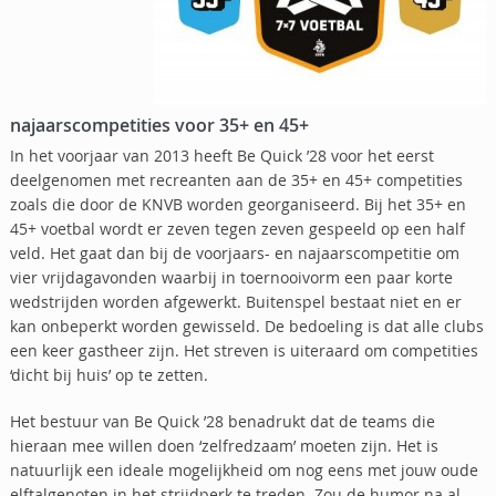
najaarscompetities voor 35+ en 45+
In het voorjaar van 2013 heeft Be Quick ’28 voor het eerst
deelgenomen met recreanten aan de 35+ en 45+ competities
zoals die door de KNVB worden georganiseerd. Bij het 35+ en
45+ voetbal wordt er zeven tegen zeven gespeeld op een half
veld. Het gaat dan bij de voorjaars- en najaarscompetitie om
vier vrijdagavonden waarbij in toernooivorm een paar korte
wedstrijden worden afgewerkt. Buitenspel bestaat niet en er
kan onbeperkt worden gewisseld. De bedoeling is dat alle clubs
een keer gastheer zijn. Het streven is uiteraard om competities
‘dicht bij huis’ op te zetten.
Het bestuur van Be Quick ’28 benadrukt dat de teams die
hieraan mee willen doen ‘zelfredzaam’ moeten zijn. Het is
natuurlijk een ideale mogelijkheid om nog eens met jouw oude
elftalgenoten in het strijdperk te treden. Zou de humor na al