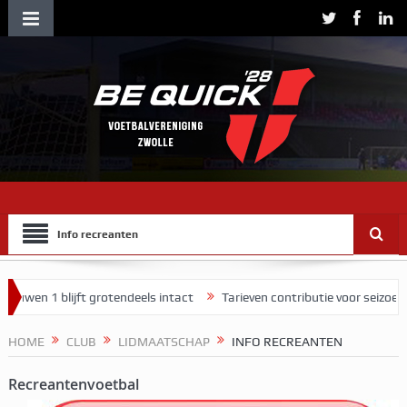
Info recreanten
uwen 1 blijft grotendeels intact
Tarieven contributie voor seizoen 
end
HOME
CLUB
LIDMAATSCHAP
INFO RECREANTEN
Recreantenvoetbal