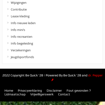
Wijzigingen
Contributie
Lease kleding
Info nieuwe leden
Info mini’s
Info recreanten
Info begeleiding
Verzekeringen
Jeugdsportfonds
2022 Copyright Be Quick '28 | Powered By Be Quick '28 and
dr. Pepper
🌶
Home
Privacyverklaring
Disclaimer
Fout gevonden ?
Lidmaatschap
Vrijwilligerswerk
Contact