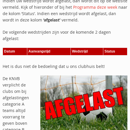
Indien uw wedstrijd wordt afgelast, dan wordt dit op de website
vermeld. Kijk of hieronder of bij het
Programma deze week
naar
de kolom ‘Status’. Indien een wedstrijd wordt afgelast, dan
wordt in deze kolom
‘afgelast’
vermeld.
De volgende wedstrijden zijn voor de komende 2 dagen
afgelast:
Datum
Aanvangstijd
Wedstrijd
Status
Het is dus niet de bedoeling dat u ons clubhuis belt!
De KNVB
verplicht de
clubs om bij
afgelastingen
categorie A
teams altijd
voorrang te
geven boven
categorie B