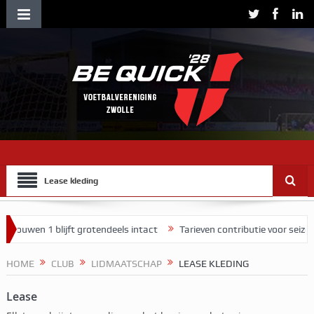
Lease kleding
rouwen 1 blijft grotendeels intact
Tarieven contributie voor seizoen
kend
HOME
CLUB
LIDMAATSCHAP
LEASE KLEDING
Lease