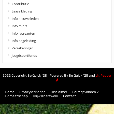
Contributie
Lease kleding
Info nieuwe leden
Info mini’s
Info recreanten
Info begeleiding
Verzekeringen
Jeugdsportfonds
2022 Copyright Be Quick '28 | Powered By Be Quick '28 and
dr. Pepper
🌶
Home
Privacyverklaring
Disclaimer
Fout gevonden ?
Lidmaatschap
Vrijwilligerswerk
Contact