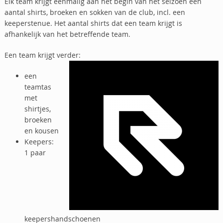
Elk team krijgt eenmalig aan het begin van het seizoen een
aantal shirts, broeken en sokken van de club, incl. een
keeperstenue. Het aantal shirts dat een team krijgt is
afhankelijk van het betreffende team.
Een team krijgt verder:
een
teamtas
met
shirtjes,
broeken
en kousen
Keepers:
1 paar
keepershandschoenen