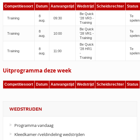
Competitiesoort
Datum
Aanvangstijd
Wedstrijd
Scheidsrechter
Status
Be Quick
8
Te
Training
09:30
'28 VR3 -
aug.
spelen
Training
Be Quick
8
Te
Training
10:00
'28 VR1 -
aug.
spelen
Training
Be Quick
8
'28 HR1
Te
Training
11:00
aug.
-
spelen
Training
Uitprogramma deze week
Competitiesoort
Datum
Aanvangstijd
Wedstrijd
Scheidsrechter
Status
WEDSTRIJDEN
Programma vandaag
Kleedkamer-/veldindeling wedstrijden