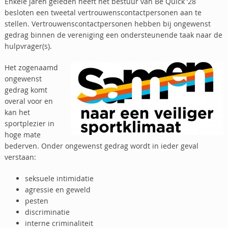
Enkele jaren geleden heeft het bestuur van Be Quick ’28
besloten een tweetal vertrouwenscontactpersonen aan te
stellen. Vertrouwenscontactpersonen hebben bij ongewenst
gedrag binnen de vereniging een ondersteunende taak naar de
hulpvrager(s).
Het zogenaamd
ongewenst
gedrag komt
overal voor en
kan het
sportplezier in
hoge mate
bederven. Onder ongewenst gedrag wordt in ieder geval
verstaan:
seksuele intimidatie
agressie en geweld
pesten
discriminatie
interne criminaliteit