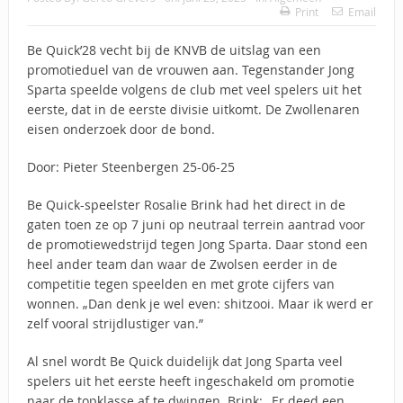
Print
Email
Be Quick’28 vecht bij de KNVB de uitslag van een
promotieduel van de vrouwen aan. Tegenstander Jong
Sparta speelde volgens de club met veel spelers uit het
eerste, dat in de eerste divisie uitkomt. De Zwollenaren
eisen onderzoek door de bond.
Door: Pieter Steenbergen 25-06-25
Be Quick-speelster Rosalie Brink had het direct in de
gaten toen ze op 7 juni op neutraal terrein aantrad voor
de promotiewedstrijd tegen Jong Sparta. Daar stond een
heel ander team dan waar de Zwolsen eerder in de
competitie tegen speelden en met grote cijfers van
wonnen. „Dan denk je wel even: shitzooi. Maar ik werd er
zelf vooral strijdlustiger van.”
Al snel wordt Be Quick duidelijk dat Jong Sparta veel
spelers uit het eerste heeft ingeschakeld om promotie
naar de topklasse af te dwingen. Brink: „Er deed een