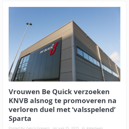
Vrouwen Be Quick verzoeken
KNVB alsnog te promoveren na
verloren duel met ‘valsspelend’
Sparta
Posted By:
Gerco Grevers
on:
juni 25, 2025
In:
Algemeen