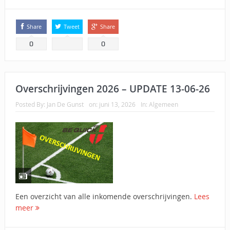
Share
Tweet
Share
0
0
Overschrijvingen 2026 – UPDATE 13-06-26
Posted By:
Jan De Gunst
on:
juni 13, 2026
In:
Algemeen
Een overzicht van alle inkomende overschrijvingen.
Lees
meer