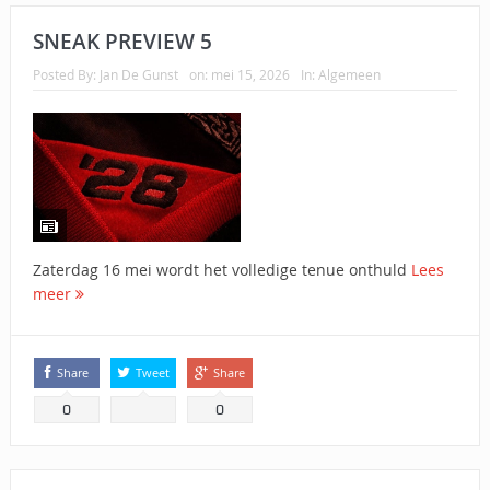
SNEAK PREVIEW 5
Posted By:
Jan De Gunst
on:
mei 15, 2026
In:
Algemeen
Zaterdag 16 mei wordt het volledige tenue onthuld
Lees
meer
Share
Tweet
Share
0
0