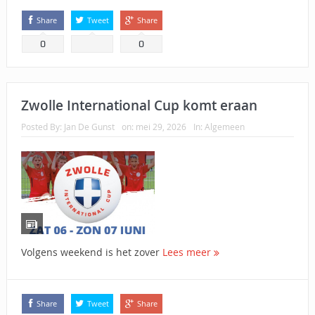
Share
Tweet
Share
0
0
Zwolle International Cup komt eraan
Posted By:
Jan De Gunst
on:
mei 29, 2026
In:
Algemeen
Volgens weekend is het zover
Lees meer
Share
Tweet
Share