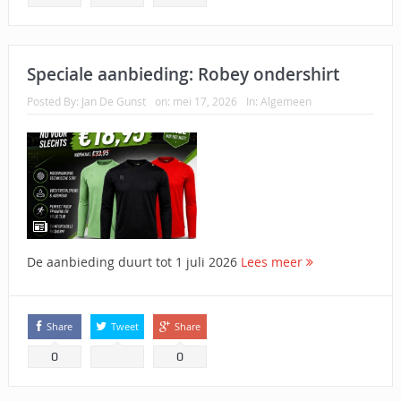
Speciale aanbieding: Robey ondershirt
Posted By:
Jan De Gunst
on:
mei 17, 2026
In:
Algemeen
De aanbieding duurt tot 1 juli 2026
Lees meer
Share
Tweet
Share
0
0