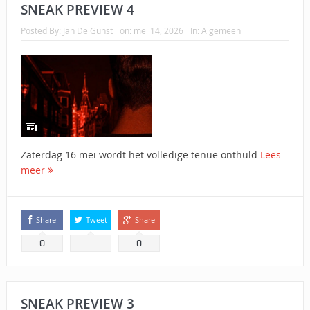
SNEAK PREVIEW 4
Posted By:
Jan De Gunst
on:
mei 14, 2026
In:
Algemeen
Zaterdag 16 mei wordt het volledige tenue onthuld
Lees
meer
Share
Tweet
Share
0
0
SNEAK PREVIEW 3