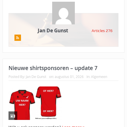
Jan De Gunst
Articles 276
Nieuwe shirtsponsoren – update 7
Posted By:
Jan De Gunst
on:
augustus 01, 2026
In:
Algemeen