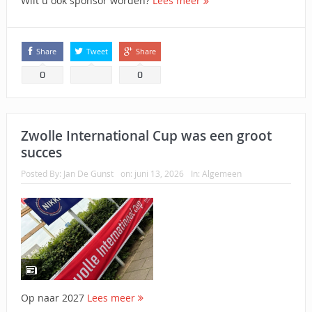
Wilt u ook sponsor worden?
Lees meer
Share
Tweet
Share
0
0
Zwolle International Cup was een groot
succes
Posted By:
Jan De Gunst
on:
juni 13, 2026
In:
Algemeen
Op naar 2027
Lees meer