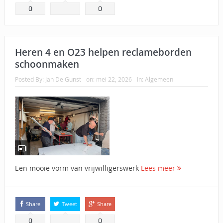
0
0
Heren 4 en O23 helpen reclameborden
schoonmaken
Posted By:
Jan De Gunst
on:
mei 22, 2026
In:
Algemeen
Een mooie vorm van vrijwilligerswerk
Lees meer
Share
Tweet
Share
0
0