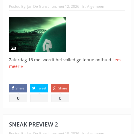
Posted By:
Jan De Gunst
on:
mei 12, 2026
In:
Algemeen
Zaterdag 16 mei wordt het volledige tenue onthuld
Lees
meer
Share
Tweet
Share
0
0
SNEAK PREVIEW 2
Posted By:
Jan De Gunst
on:
mei 10, 2026
In:
Algemeen