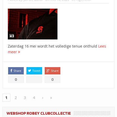
Zaterdag 16 mei wordt het volledige tenue onthuld
Lees
meer
Share
Tweet
Share
0
0
1
2
3
4
›
»
WEBSHOP ROBEY CLUBCOLLECTIE