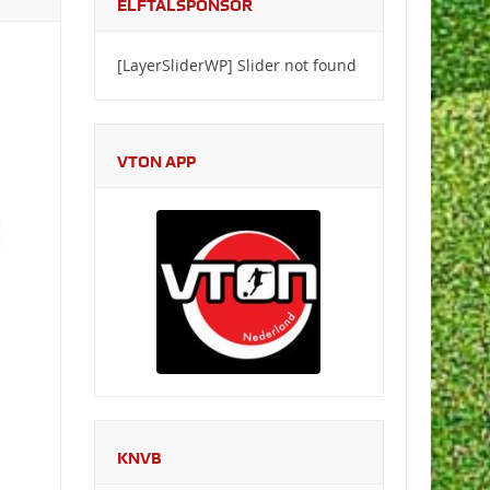
ELFTALSPONSOR
[LayerSliderWP] Slider not found
VTON APP
KNVB