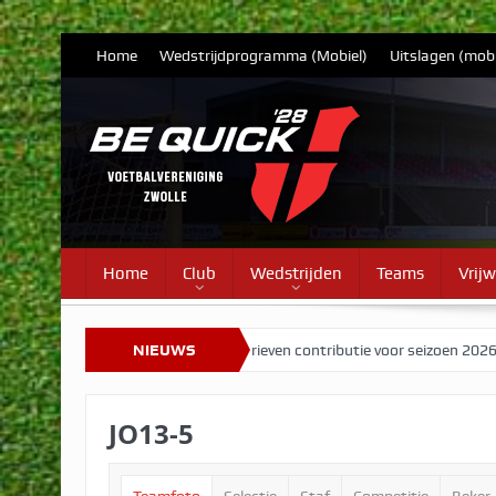
Home
Wedstrijdprogramma (Mobiel)
Uitslagen (mobi
Home
Club
Wedstrijden
Teams
Vrijw
t grotendeels intact
NIEUWS
Tarieven contributie voor seizoen 2026/2027
JO13-5