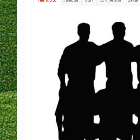
Teamfoto
Selectie
Staf
Competitie
Beker