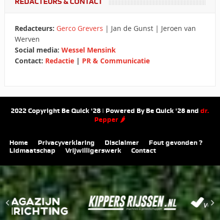
REDACTEURS & CONTACT
Redacteurs:
Gerco Grevers
| Jan de Gunst | Jeroen van
Werven
Social media:
Wessel Mensink
Contact:
Redactie
|
PR & Communicatie
2022 Copyright Be Quick '28 | Powered By Be Quick '28 and
dr.
Pepper 🌶
Home
Privacyverklaring
Disclaimer
Fout gevonden ?
Lidmaatschap
Vrijwilligerswerk
Contact