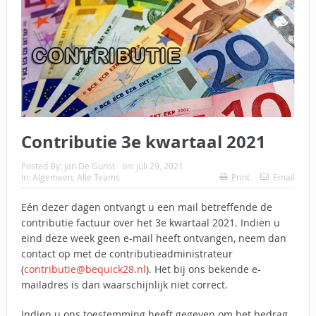
Contributie 3e kwartaal 2021
Posted By:
Jan De Gunst
on:
juli 29, 2021
In:
Algemeen
,
Alle Teams
Print
Email
Eén dezer dagen ontvangt u een mail betreffende de
contributie factuur over het 3e kwartaal 2021. Indien u
eind deze week geen e-mail heeft ontvangen, neem dan
contact op met de contributieadministrateur
(
contributie@bequick28.nl
). Het bij ons bekende e-
mailadres is dan waarschijnlijk niet correct.
Indien u ons toestemming heeft gegeven om het bedrag