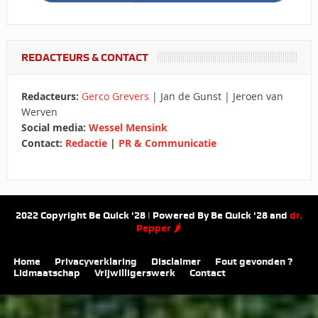
REDACTEURS & CONTACT
Redacteurs:
Gerco Grevers
| Jan de Gunst | Jeroen van
Werven
Social media:
Wessel Mensink
Contact:
Redactie
|
PR & Communicatie
2022 Copyright Be Quick '28 | Powered By Be Quick '28 and
dr.
Pepper 🌶
Home
Privacyverklaring
Disclaimer
Fout gevonden ?
Lidmaatschap
Vrijwilligerswerk
Contact