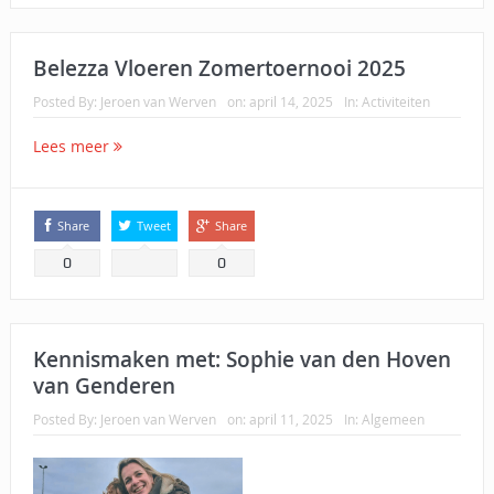
Belezza Vloeren Zomertoernooi 2025
Posted By:
Jeroen van Werven
on:
april 14, 2025
In:
Activiteiten
Lees meer
Share
Tweet
Share
0
0
Kennismaken met: Sophie van den Hoven
van Genderen
Posted By:
Jeroen van Werven
on:
april 11, 2025
In:
Algemeen