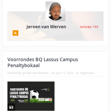
Jeroen van Werven
Articles 155
Voorrondes BQ Lassus Campus
Penaltybokaal
Posted By:
Jeroen van Werven
on:
juni 11, 2025
In:
Algemeen