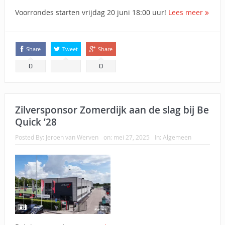
Voorrondes starten vrijdag 20 juni 18:00 uur!
Lees meer
Share
Tweet
Share
0
0
Zilversponsor Zomerdijk aan de slag bij Be
Quick ’28
Posted By:
Jeroen van Werven
on:
mei 27, 2025
In:
Algemeen