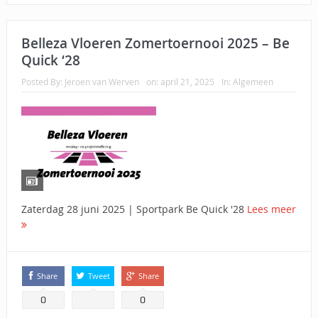
Belleza Vloeren Zomertoernooi 2025 – Be
Quick ‘28
Posted By:
Jeroen van Werven
on:
april 21, 2025
In:
Algemeen
Zaterdag 28 juni 2025 | Sportpark Be Quick '28
Lees meer
Share
Tweet
Share
0
0