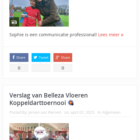
Sophie is een communicatie professional!
Lees meer
Share
Tweet
Share
0
0
Verslag van Belleza Vloeren
Koppeldarttoernooi
Posted By:
Jeroen van Werven
on:
april 07, 2025
In:
Algemeen