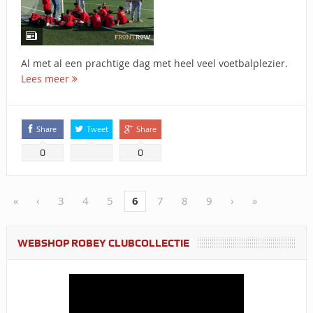
Al met al een prachtige dag met heel veel voetbalplezier.
Lees meer
Share
Tweet
Share
0
0
«
‹
3
4
5
6
7
8
9
›
»
WEBSHOP ROBEY CLUBCOLLECTIE