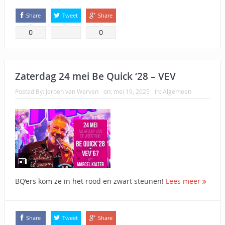
Share
Tweet
Share
0
0
Zaterdag 24 mei Be Quick ‘28 – VEV
Posted By:
Jeroen van Werven
on:
mei 19, 2025
In:
Algemeen
BQ’ers kom ze in het rood en zwart steunen!
Lees meer
Share
Tweet
Share