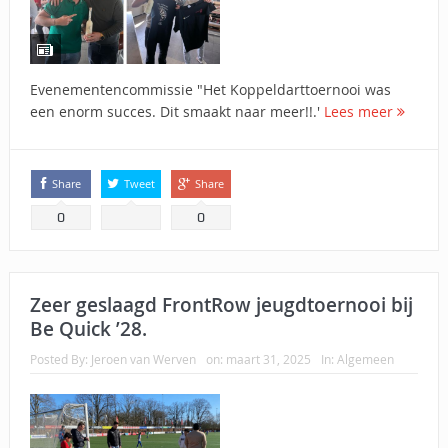
Evenementencommissie "Het Koppeldarttoernooi was
een enorm succes. Dit smaakt naar meer!!.'
Lees meer
Share
Tweet
Share
0
0
Zeer geslaagd FrontRow jeugdtoernooi bij
Be Quick ’28.
Posted By:
Jeroen van Werven
on:
maart 31, 2025
In:
Algemeen