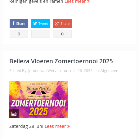
Reinigen gevels en ramen
Lees meer
Share
Tweet
Share
0
0
Belleza Vloeren Zomertoernooi 2025
Posted By:
Jeroen van Werven
on:
mei 26, 2025
In:
Algemeen
Zaterdag 28 juni
Lees meer