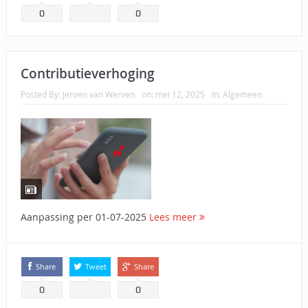
0
0
Contributieverhoging
Posted By:
Jeroen van Werven
on:
mei 12, 2025
In:
Algemeen
Aanpassing per 01-07-2025
Lees meer
Share
Tweet
Share
0
0