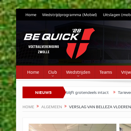
Home
Wedstrijdprogramma (Mobiel)
Uitslagen (mobi
Home
Club
Wedstrijden
Teams
Vrijw
ctie Vrouwen 1 blijft grotendeels intact
NIEUWS
Tarieven contributie voor s
HOME
ALGEMEEN
VERSLAG VAN BELLEZA VLOERE