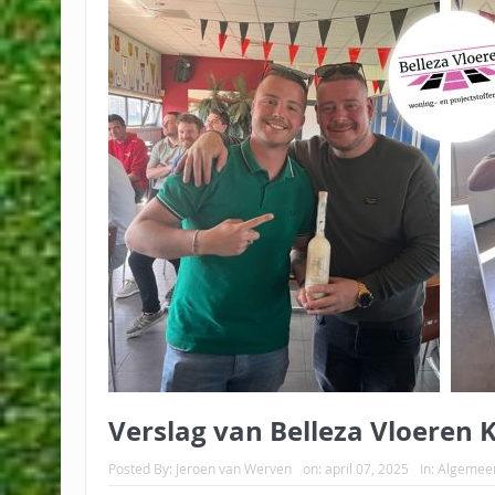
Verslag van Belleza Vloeren
Posted By:
Jeroen van Werven
on:
april 07, 2025
In:
Algemee