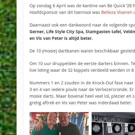
Op zondag 6 April was de kantine van Be Quick ’28 
Hoofdsponsor van dit toernooi was
Belleza Vloeren u
Daarnaast ook een dankwoord naar de volgende sp
Gerner, Life Style City Spa, Stamgasten tafel, Veld
en Vis van Peter is altijd beter.
De 10 (mooie) dartbanen waren beschikbaar gestel
Om 10 uur druppelden de eerste darters binnen. Te
live loting waar de 32 koppels verdeeld werden in 8
Nummers 1 en 2 zouden in de Knock-Out fase naar
3 en 4 van iedere poule naar de Verliezersronde. Er 
mooie darts. Maar bovenal heel veel lol, plezier en 
gretig aftrek en Vis van Peter was inderdaad beter.