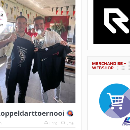
MERCHANDISE –
WEBSHOP
 Koppeldarttoernooi
n
Print
Email