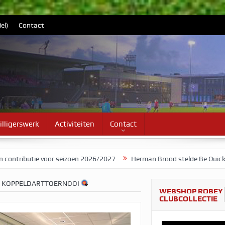
el)
Contact
illigerswerk
Activiteiten
Contact
eizoen 2026/2027
Herman Brood stelde Be Quick voor als bandnaam
N KOPPELDARTTOERNOOI
WEBSHOP ROBEY
CLUBCOLLECTIE