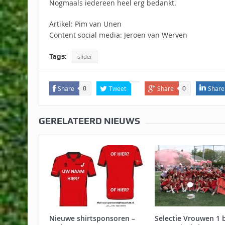
Nogmaals iedereen heel erg bedankt.
Artikel: Pim van Unen
Content social media: Jeroen van Werven
Tags:
slider
Share
Tweet
Share
Share
0
0
GERELATEERD NIEUWS
Nieuwe shirtsponsoren –
Selectie Vrouwen 1 bl