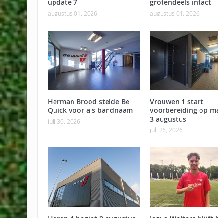
update 7
grotendeels intact
augustus 01, 2026
augustus 01, 2026
Herman Brood stelde Be
Vrouwen 1 start
Quick voor als bandnaam
voorbereiding op m
3 augustus
juli 30, 2026
juli 26, 2026