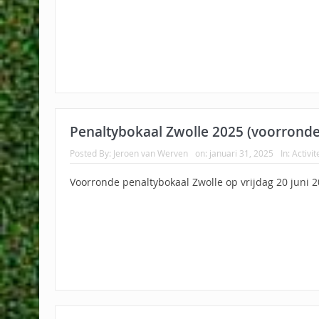
Penaltybokaal Zwolle 2025 (voorronde
Posted By:
Jeroen van Werven
on:
januari 31, 2025
In:
Activit
Voorronde penaltybokaal Zwolle op vrijdag 20 juni 