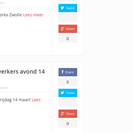
en
Tweet
orkx Zwolle
Lees meer
Share
0
werkers avond 14
Share
0
meen
Tweet
rijdag 14 maart
Lees
Share
0