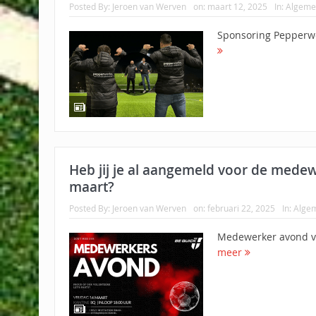
Posted By:
Jeroen van Werven
on:
maart 12, 2025
In:
Algeme
Sponsoring Pepperw
Heb jij je al aangemeld voor de mede
maart?
Posted By:
Jeroen van Werven
on:
februari 22, 2025
In:
Alge
Medewerker avond v
meer