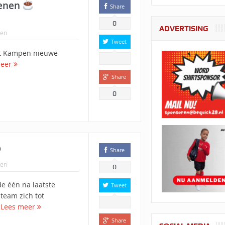
kenen
Share
0
ADVERTISING
en
Tweet
it Kampen nieuwe
meer
Share
0
Share
en
0
e één na laatste
Tweet
 team zich tot
.
Lees meer
Share