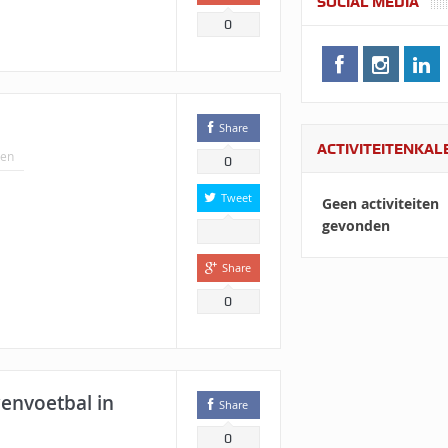
SOCIAL MEDIA
0
Share
ACTIVITEITENKA
en
0
Tweet
Geen activiteiten
gevonden
Share
0
envoetbal in
Share
0