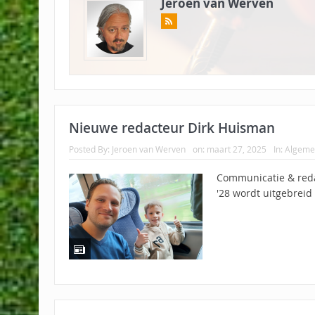
Jeroen van Werven
Nieuwe redacteur Dirk Huisman
Posted By:
Jeroen van Werven
on:
maart 27, 2025
In:
Algeme
Communicatie & reda
'28 wordt uitgebreid