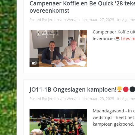
Campenaer Koffie en Be Quick ’28 te
overeenkomst
Posted By:
Jeroen van Werven
on:
maart 27, 2025
In:
Algeme
Campenaer Koffie u
leverancier
Lees 
JO11-1B Ongeslagen kampioen!
Posted By:
Jeroen van Werven
on:
maart 23, 2025
In:
Algeme
Maandagavond - in d
wedstrijd - heeft het
kampioen gekroond