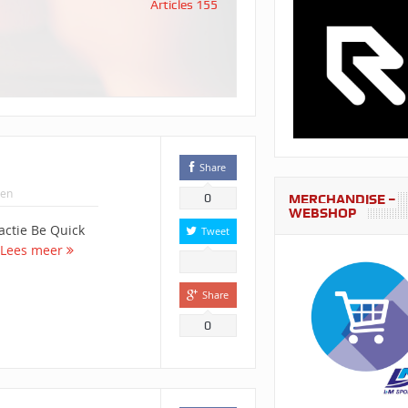
Articles 155
Share
en
0
MERCHANDISE –
WEBSHOP
ctie Be Quick
Tweet
Lees meer
Share
0