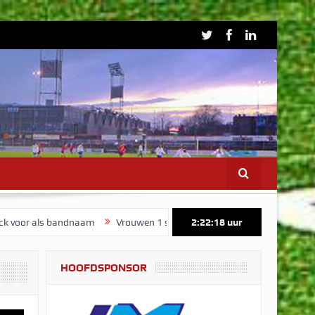
bandnaam
Vrouwen 1 start voorbereiding op maandag 3 augustus
2:22:19
uur
HOOFDSPONSOR