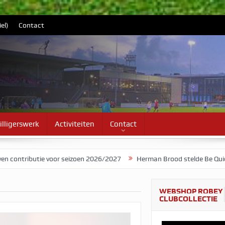
el)
Contact
illigerswerk
Activiteiten
Contact
ie voor seizoen 2026/2027
Herman Brood stelde Be Quick voor als 
WEBSHOP ROBEY
CLUBCOLLECTIE