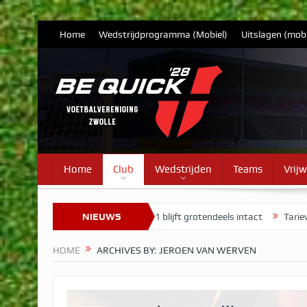
Home
Wedstrijdprogramma (Mobiel)
Uitslagen (mobi
Home
Club
Wedstrijden
Teams
Vrijw
7
Selectie Vrouwen 1 blijft grotendeels intact
NIEUWS
Tarieven contribut
HOME
ARCHIVES BY: JEROEN VAN WERVEN