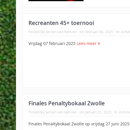
Recreanten 45+ toernooi
Posted By:
Jeroen van Werven
on:
februari 06, 2025
In:
Activi
Vrijdag 07 februari 2025
Lees meer
Finales Penaltybokaal Zwolle
Posted By:
Jeroen van Werven
on:
januari 31, 2025
In:
Activit
Finales Penaltybokaal Zwolle op vrijdag 27 juni 202