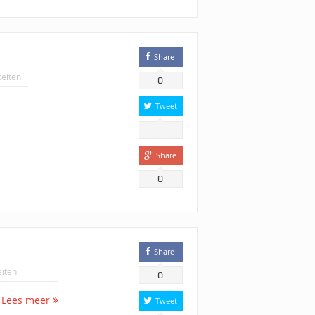
Share
teiten
0
Tweet
Share
0
Share
eiten
0
5
Lees meer
Tweet