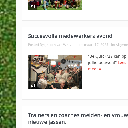
Succesvolle medewerkers avond
Posted By:
Jeroen van Werven
on:
maart 17, 2025
In:
Algeme
“Be Quick ’28 kan op
jullie bouwen!”
Lees
meer
Trainers en coaches meiden- en vrouw
nieuwe jassen.