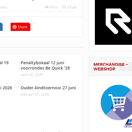
eiten
Print
Email
Share
al 19
Penaltybokaal 12 juni
MERCHANDISE –
voorrondes Be Quick ’28
WEBSHOP
april 26, 2026
i 2026
Ouder-kindtoernooi 27 juni
februari 05, 2026