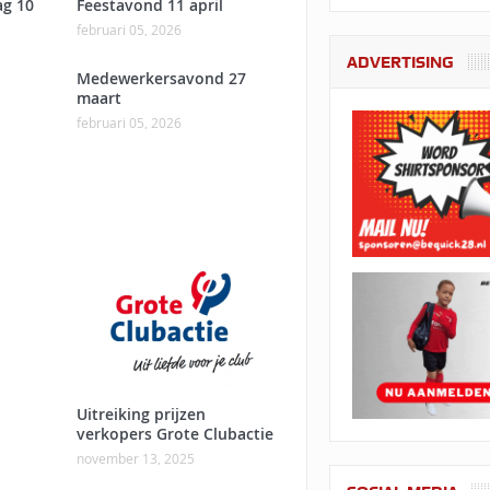
ag 10
Feestavond 11 april
februari 05, 2026
ADVERTISING
Medewerkersavond 27
maart
februari 05, 2026
Uitreiking prijzen
verkopers Grote Clubactie
november 13, 2025