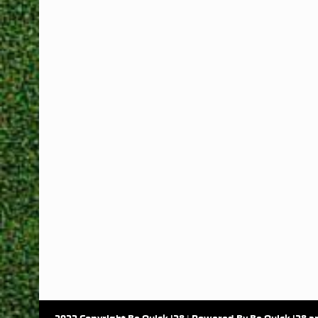
2022 Copyright Be Quick '28 | Powered By Be Quick '28 