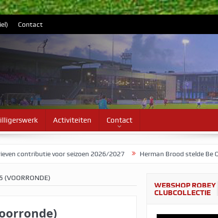
el)
Contact
illigerswerk
Activiteiten
Contact
ributie voor seizoen 2026/2027
Herman Brood stelde Be Quick voor 
5 (VOORRONDE)
WEBSHOP ROBEY
CLUBCOLLECTIE
voorronde)