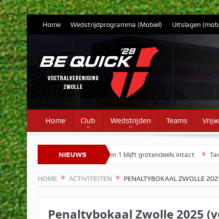
Home
Wedstrijdprogramma (Mobiel)
Uitslagen (mobi
Home
Club
Wedstrijden
Teams
Vrijw
ate 7
Selectie Vrouwen 1 blijft grotendeels intact
NIEUWS
Tarieven cont
HOME
ACTIVITEITEN
PENALTYBOKAAL ZWOLLE 202
Penaltybokaal Zwolle 2025 (