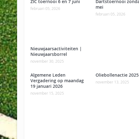
ZIC toernooi 6 en 7 juni
Dartstoernooi zond
mei
februari 05, 2026
februari 05, 2026
Nieuwjaarsactiviteiten |
Nieuwjaarsborrel
november 30, 2025
Algemene Leden
Oliebollenactie 2025
Vergadering op maandag
november 13, 2025
19 januari 2026
november 15, 2025