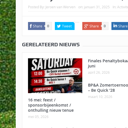
Posted By:
Jeroen van Werven
on:
januari 31, 2025
In:
Activit
Share
Tweet
Share
Share
0
0
GERELATEERD NIEUWS
Finales Penaltyboka
juni
april 26, 2026
BP&A Zomertoernoo
– Be Quick ‘28
maart 10, 2026
16 mei: feest /
sponsorbijeenkomst /
onthulling nieuw tenue
mei 05, 2026