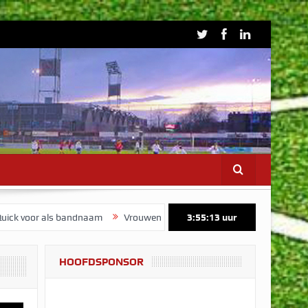
als bandnaam
Vrouwen 1 start voorbereiding op maandag 3 augustu
3:55:14
uur
HOOFDSPONSOR