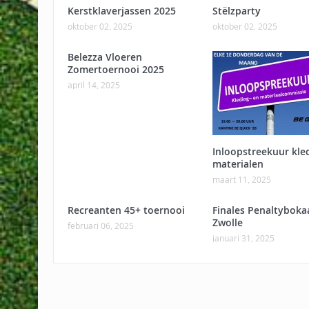
Kerstklaverjassen 2025
Stëlzparty
oktober 02, 2025
oktober 02, 2025
Belezza Vloeren
Zomertoernooi 2025
april 14, 2025
Inloopstreekuur kle
materialen
maart 11, 2025
Recreanten 45+ toernooi
Finales Penaltyboka
Zwolle
februari 06, 2025
januari 31, 2025