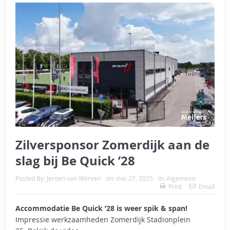
Zilversponsor Zomerdijk aan de
slag bij Be Quick ’28
Posted By:
Jeroen van Werven
on:
mei 27, 2025
In:
Algemeen
Print
Email
Accommodatie Be Quick ’28 is weer spik & span!
Impressie werkzaamheden Zomerdijk Stadionplein