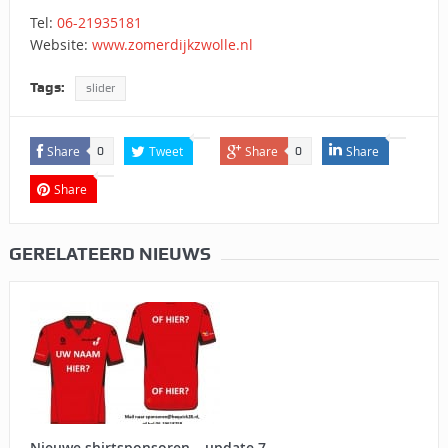
Tel:
06-21935181
Website:
www.zomerdijkzwolle.nl
Tags:
slider
Share
Tweet
Share
Share
0
0
Share
GERELATEERD NIEUWS
Nieuwe shirtsponsoren – update 7