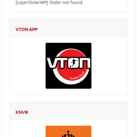
[LayerSliderWP] Slider not found
VTON APP
KNVB