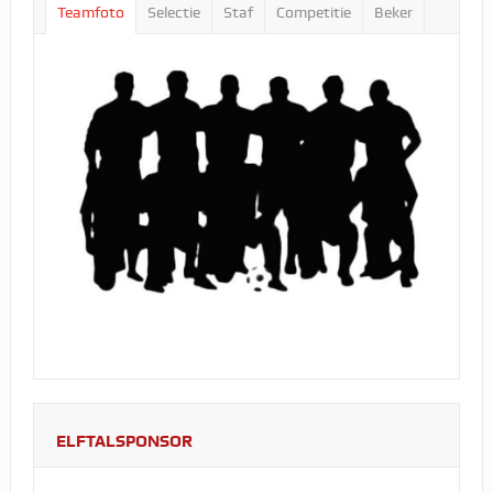
Teamfoto
Selectie
Staf
Competitie
Beker
ELFTALSPONSOR