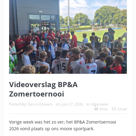
Videoverslag BP&A
Zomertoernooi
Posted By:
Gerco Grevers
on:
juni 27, 2026
In:
Algemeen
Print
Email
Vorige week was het zo ver; het BP&A Zomertoernooi
2026 vond plaats op ons mooie sportpark.