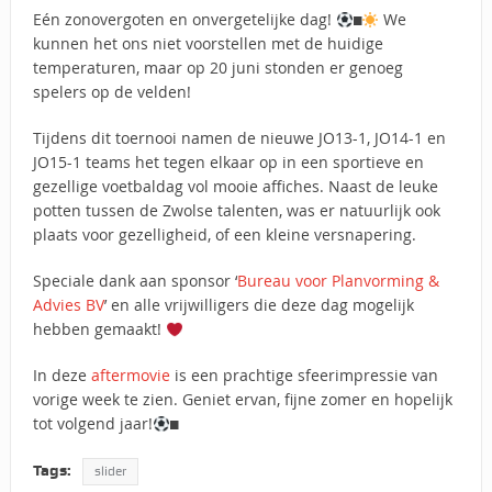
Eén zonovergoten en onvergetelijke dag!
️
We
kunnen het ons niet voorstellen met de huidige
temperaturen, maar op 20 juni stonden er genoeg
spelers op de velden!
Tijdens dit toernooi namen de nieuwe JO13-1, JO14-1 en
JO15-1 teams het tegen elkaar op in een sportieve en
gezellige voetbaldag vol mooie affiches. Naast de leuke
potten tussen de Zwolse talenten, was er natuurlijk ook
plaats voor gezelligheid, of een kleine versnapering.
Speciale dank aan sponsor ‘
Bureau voor Planvorming &
Advies BV
’ en alle vrijwilligers die deze dag mogelijk
hebben gemaakt!
In deze
aftermovie
is een prachtige sfeerimpressie van
vorige week te zien. Geniet ervan, fijne zomer en hopelijk
tot volgend jaar!
️
Tags:
slider