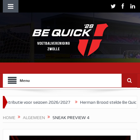
Menu
tie voor seizoen 2026/2027
Herman Brood stelde Be Quick voor als
HOME
ALGEMEEN
SNEAK PREVIEW 4