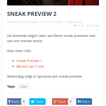
SNEAK PREVIEW 2
Posted By:
Jan De Gunst
on:
mei 10, 2026
In:
Algemeen
Print
Email
De komende dagen laten we kleine sneak previews zien
van ons nieuwe tenue.
Voor meer info:
Sneak Preview 1
Bericht van 5 mei
Woensdag volgt er opnieuw een sneak preview
Tags:
slider
Share
Tweet
Share
Share
0
0