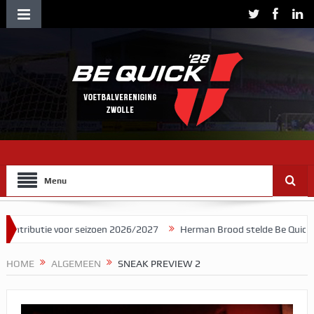
Menu
ie voor seizoen 2026/2027
Herman Brood stelde Be Quick voor als 
HOME
ALGEMEEN
SNEAK PREVIEW 2