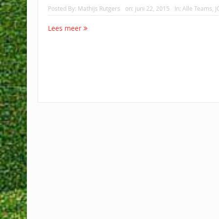
Posted By:
Mathijs Rutgers
on:
juni 22, 2015
In:
Alle Teams
,
J
Lees meer