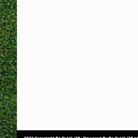
2022 Copyright Be Quick '28 | Powered By Be Quick '28 