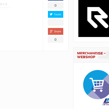
O11-5
0
Tweet
Share
0
MERCHANDISE –
WEBSHOP