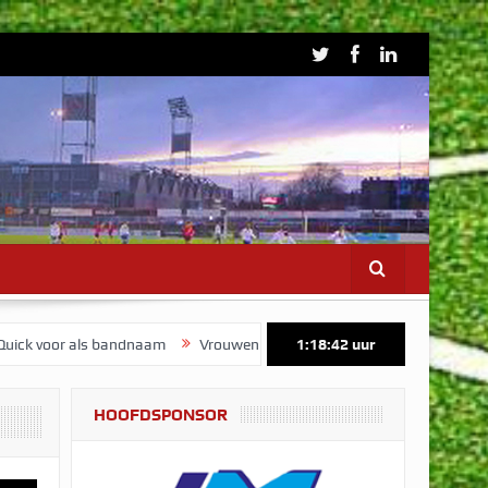
 als bandnaam
Vrouwen 1 start voorbereiding op maandag 3 august
1:18:42
uur
HOOFDSPONSOR