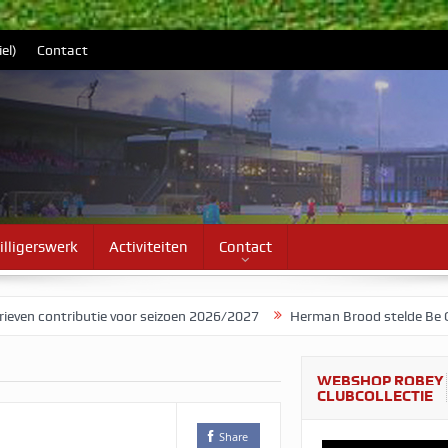
el)
Contact
illigerswerk
Activiteiten
Contact
ributie voor seizoen 2026/2027
Herman Brood stelde Be Quick voor
WEBSHOP ROBEY
CLUBCOLLECTIE
Share