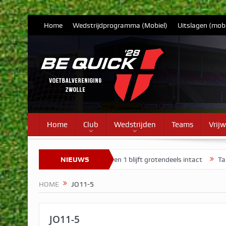
Home
Wedstrijdprogramma (Mobiel)
Uitslagen (mobi
Home
Club
Wedstrijden
Teams
Vrijw
date 7
Selectie Vrouwen 1 blijft grotendeels intact
NIEUWS
Tarieven cont
HOME
JO11-5
JO11-5