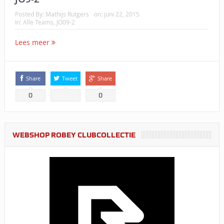
Posted By:
Mathijs Rutgers
on:
juni 22, 2015
In:
Alle Teams
,
JO09-2
Lees meer
Share
Tweet
Share
0
0
WEBSHOP ROBEY CLUBCOLLECTIE