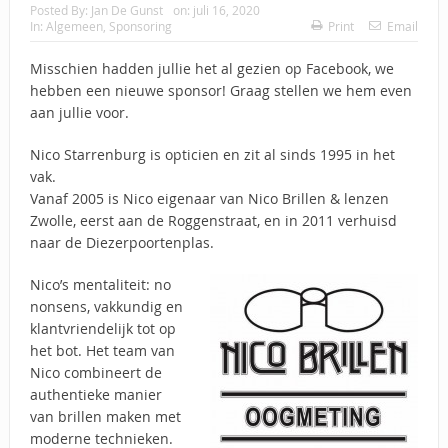
Posted By:
Jan De Gunst
on:
juli 16, 2020
In:
Algemeen
,
Sponsoring
Print
Email
Misschien hadden jullie het al gezien op Facebook, we
hebben een nieuwe sponsor! Graag stellen we hem even
aan jullie voor.
Nico Starrenburg is opticien en zit al sinds 1995 in het
vak.
Vanaf 2005 is Nico eigenaar van Nico Brillen & lenzen
Zwolle, eerst aan de Roggenstraat, en in 2011 verhuisd
naar de Diezerpoortenplas.
Nico’s mentaliteit: no
nonsens, vakkundig en
klantvriendelijk tot op
het bot. Het team van
Nico combineert de
authentieke manier
van brillen maken met
moderne technieken.