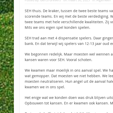
Posted By:
Gerco Grevers
on:
maart 30, 2025
In:
Algemeen
SEH thuis. De kraker, tussen de twee beste teams v
scorende teams. En wij met de beste verdediging. W
twee teams met hele verschillende kwaliteiten. Zij vo
Mits we ons eigen spel konden spelen.
SEH trad aan met 4 dispensatie spelers. Daar ginge
bank. En dat terwijl wij spelers van 12-13 jaar oud 
We begonnen redelijk. Maar moesten wel wennen aa
kansen waren voor SEH. Vooral schoten.
We kwamen maar moeilijk in ons aanval spel. We ha
wat gemopper. Dat moesten we niet hebben. We lee
moesten neutraliseren. Hun angel uit de aanval hale
kwamen we in ons spel.
Het enige wat we konden doen was druk blijven uit
Opbouwen tot kansen. En er kwamen ook kansen. Ma