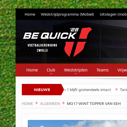
Home
Wedstrijdprogramma (Mobiel)
Uitslagen (mobi
Home
Club
Wedstrijden
Teams
Vrijw
7
Selectie Vrouwen 1 blijft grotendeels intact
NIEUWS
Tarieven contribu
HOME
ALGEMEEN
MO17 WINT TOPPER VAN SEH