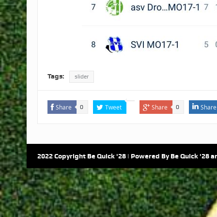
Tags:
slider
Share
Tweet
Share
Share
0
0
2022 Copyright Be Quick '28 | Powered By Be Quick '28 