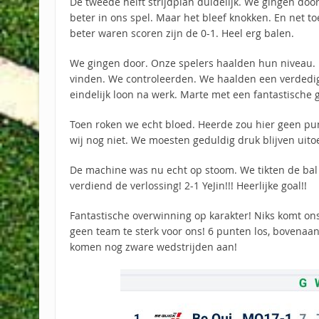
De tweede helft strijdplan duidelijk. We gingen do
beter in ons spel. Maar het bleef knokken. En net toe
beter waren scoren zijn de 0-1. Heel erg balen.
We gingen door. Onze spelers haalden hun niveau.
vinden. We controleerden. We haalden een verdedige
eindelijk loon na werk. Marte met een fantastische go
Toen roken we echt bloed. Heerde zou hier geen p
wij nog niet. We moesten geduldig druk blijven uit
De machine was nu echt op stoom. We tikten de bal
verdiend de verlossing! 2-1 YeJin!!! Heerlijke goal!!
Fantastische overwinning op karakter! Niks komt ons
geen team te sterk voor ons! 6 punten los, bovenaan!
komen nog zware wedstrijden aan!