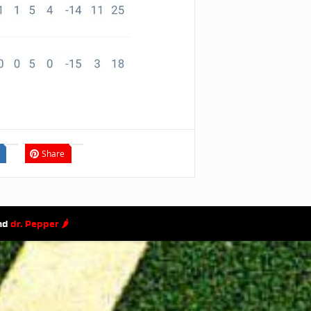
Share
and
dr. Pepper 🌶
Home
Privacyverklaring
Disclaimer
Fout gevo