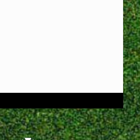
nden ?
Lidmaatschap
Vrijwilligerswerk
Contact