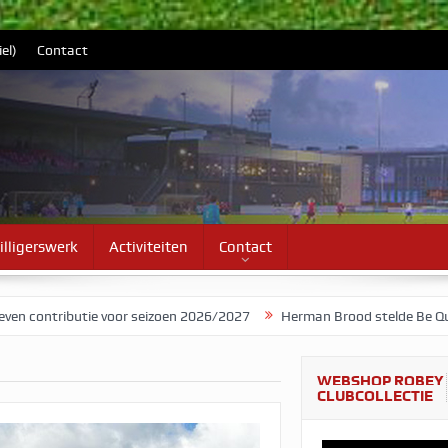
el)
Contact
illigerswerk
Activiteiten
Contact
tie voor seizoen 2026/2027
Herman Brood stelde Be Quick voor als
WEBSHOP ROBEY
CLUBCOLLECTIE