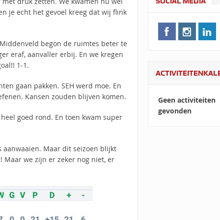
SOCIAL MEDIA
or met druk zetten. We kwamen nu wel
n je echt het gevoel kreeg dat wij flink
 Middenveld begon de ruimtes beter te
r eraf, aanvaller erbij. En we kregen
al!! 1-1.
ACTIVITEITENKA
unten gaan pakken. SEH werd moe. En
oefenen. Kansen zouden blijven komen.
Geen activiteiten
gevonden
 heel goed rond. En toen kwam super
 aanwaaien. Maar dit seizoen blijkt
 Maar we zijn er zeker nog niet, er