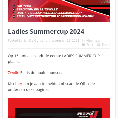
Ladies Summercup 2024
Posted By:
Jan De Gunst
on:
november 22, 2023
In:
Algemeen
Print
Email
Op 15 juni a.s. vindt de eerste LADIES SUMMER CUP
plaats.
Zwolle Eet
is de hoofdsponsor.
Klik
hier
om je aan te melden of scan de QR code
onderaan deze pagina.