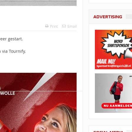
ADVERTISING
Print
Email
eer gestart.
 via Tournify.
Tags:
slider