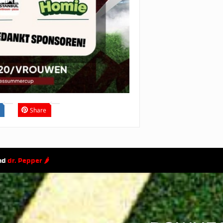
Share
and
dr. Pepper 🌶
Home
Privacyverklaring
Disclaimer
Fout gevo