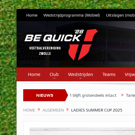
Home
Wedstrijdprogramma (Mobiel)
Uitslagen (mobi
Home
Club
Wedstrijden
Teams
Vrijw
electie Vrouwen 1 blijft grotendeels intact
NIEUWS
Tarieven contributie voor
HOME
ALGEMEEN
LADIES SUMMER CUP 2025