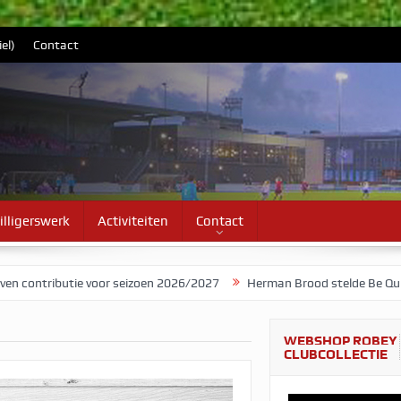
el)
Contact
illigerswerk
Activiteiten
Contact
 seizoen 2026/2027
Herman Brood stelde Be Quick voor als bandnaa
WEBSHOP ROBEY
CLUBCOLLECTIE