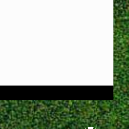
nden ?
Lidmaatschap
Vrijwilligerswerk
Contact