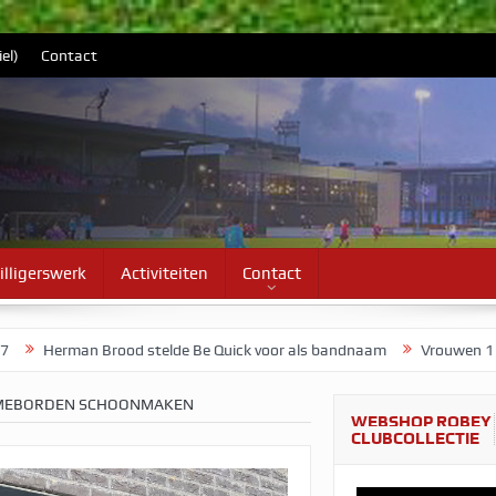
el)
Contact
illigerswerk
Activiteiten
Contact
 stelde Be Quick voor als bandnaam
Vrouwen 1 start voorbereidin
LAMEBORDEN SCHOONMAKEN
WEBSHOP ROBEY
CLUBCOLLECTIE