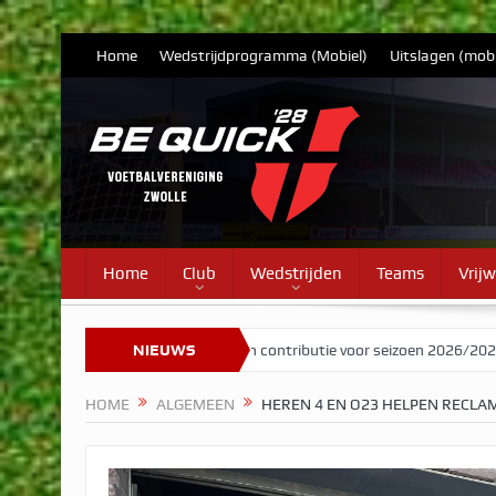
Home
Wedstrijdprogramma (Mobiel)
Uitslagen (mobi
Home
Club
Wedstrijden
Teams
Vrijw
ntact
Tarieven contributie voor seizoen 2026/2027
NIEUWS
Herman Brood
HOME
ALGEMEEN
HEREN 4 EN O23 HELPEN REC