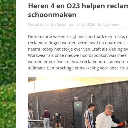
Heren 4 en O23 helpen recl
schoonmaken
Posted By:
Jan De Gunst
on:
mei 22, 2026
In:
Algemeen
De komende weken krijgt ons sportpark een frisse, n
reclame-uitingen worden vernieuwd en daarmee sl
neemt Robey het stokje over van Craft als kleding
Workwear als onze nieuwe hoofdsponsor, waarmee F
worden er ook twee nieuwe reclamebord sponsoren
4Climate. Een prachtige ontwikkeling voor onze club