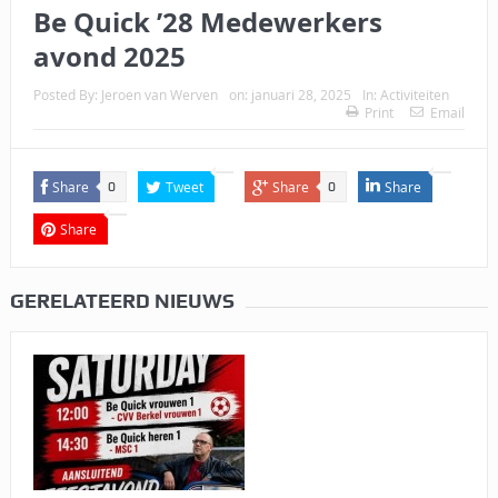
Be Quick ’28 Medewerkers
avond 2025
Posted By:
Jeroen van Werven
on:
januari 28, 2025
In:
Activiteiten
Print
Email
Share
Tweet
Share
Share
0
0
Share
GERELATEERD NIEUWS