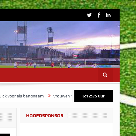
s bandnaam
Vrouwen 1 start voorbereiding op maandag 3 augustus
6:12:26
uur
HOOFDSPONSOR