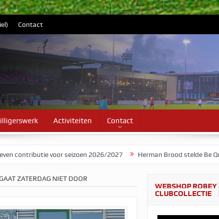
el)
Contact
illigerswerk
Activiteiten
Contact
butie voor seizoen 2026/2027
Herman Brood stelde Be Quick voor al
 GAAT ZATERDAG NIET DOOR
WEBSHOP ROBEY
CLUBCOLLECTIE