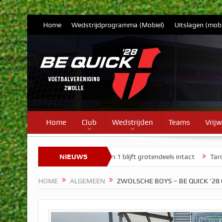
Home
Wedstrijdprogramma (Mobiel)
Uitslagen (mobi
Home
Club
Wedstrijden
Teams
Vrijw
e 7
Selectie Vrouwen 1 blijft grotendeels intact
NIEUWS
Tarieven contri
HOME
ALGEMEEN
ZWOLSCHE BOYS – BE QUICK ’28