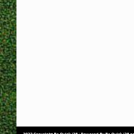
2022 Copyright Be Quick '28 | Powered By Be Quick '28 