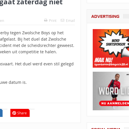
gaat zaterdag niet
ADVERTISING
en
Print
Email
erby tegen Zwolsche Boys op het
fgelast. Bij het duel dat Zwolsche
ncident met de scheidsrechter geweest.
ken uit competitie te halen.
vaart. Het duel werd even stil gelegd
euwe datum is.
Share