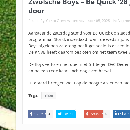
Zwolsche Boys – Be Quick ’28 
door
Posted By:
Gerco Grevers
on:
november 05, 2025
In:
Algeme
Aanstaande zaterdag stond voor Be Quick de stadsd
programma. Stond, inderdaad, want de wedstrijd is a
Boys afgelopen zaterdag heeft gespeeld is er een i
De KNVB heeft daarom besloten om het team twee we
De Boys verloren het duel met 6-1 tegen DVC Dedems
en na een rode kaart toch nog even hervat.
Uiteraard brengen we u op de hoogte als er een ni
Tags:
slider
Share
Tweet
Share
Share
0
0