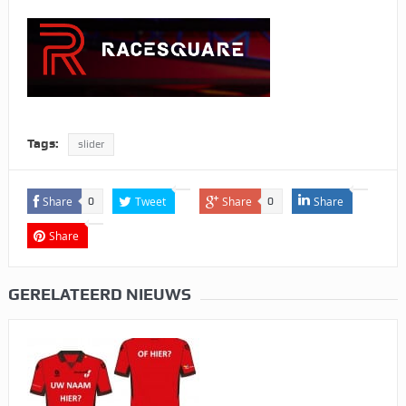
Tags:
slider
Share
Tweet
Share
Share
0
0
Share
GERELATEERD NIEUWS