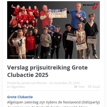
Verslag prijsuitreiking Grote
Clubactie 2025
Posted By:
Jeroen van Werven
on:
november 25, 2025
In:
Algemeen
Print
Email
Grote Clubactie
Afgelopen zaterdag zijn tijdens de feestavond (Stëlzparty)