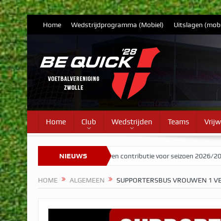
Home
Wedstrijdprogramma (Mobiel)
Uitslagen (mobi
Home
Club
Wedstrijden
Teams
Vrijw
otendeels intact
NIEUWS
Tarieven contributie voor seizoen 2026/2027
He
HOME
ALGEMEEN
SUPPORTERSBUS VROUWEN 1 VE