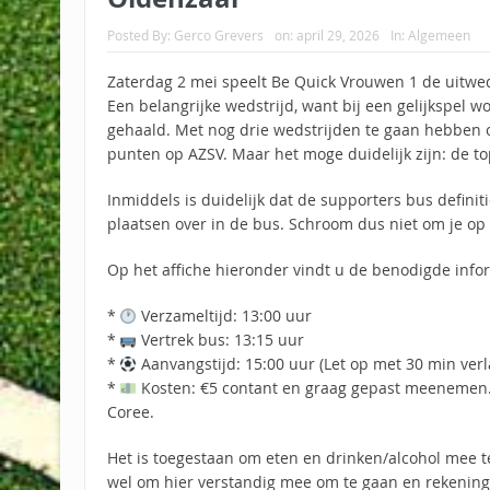
Posted By:
Gerco Grevers
on:
april 29, 2026
In:
Algemeen
Zaterdag 2 mei speelt Be Quick Vrouwen 1 de uitwed
Een belangrijke wedstrijd, want bij een gelijkspel
gehaald. Met nog drie wedstrijden te gaan hebben
punten op AZSV. Maar het moge duidelijk zijn: de to
Inmiddels is duidelijk dat de supporters bus definiti
plaatsen over in de bus. Schroom dus niet om je op 
Op het affiche hieronder vindt u de benodigde info
*
Verzameltijd: 13:00 uur
*
Vertrek bus: 13:15 uur
*
Aanvangstijd: 15:00 uur (Let op met 30 min verl
*
Kosten: €5 contant en graag gepast meenemen. 
Coree.
Het is toegestaan om eten en drinken/alcohol mee t
wel om hier verstandig mee om te gaan en rekening