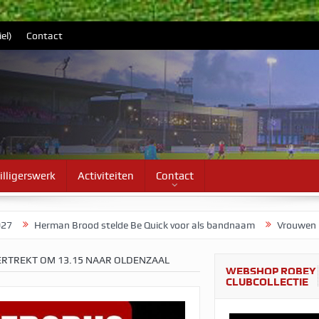
el)
Contact
illigerswerk
Activiteiten
Contact
rman Brood stelde Be Quick voor als bandnaam
Vrouwen 1 start vo
RTREKT OM 13.15 NAAR OLDENZAAL
WEBSHOP ROBEY
CLUBCOLLECTIE