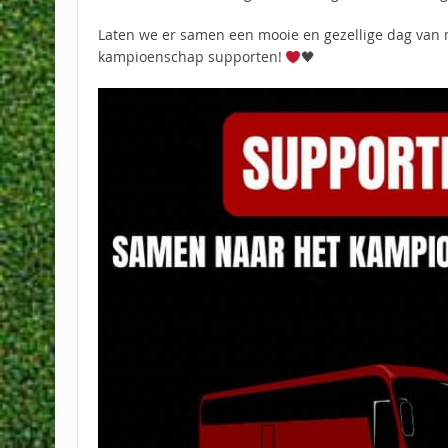
Laten we er samen een mooie en gezellige dag van
kampioenschap supporten!
🖤