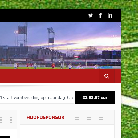
orbereiding op maandag 3 augustus
Nieuwe shirtsponsoren – updat
22:53:58
uur
HOOFDSPONSOR