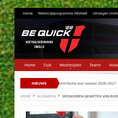
Home
Wedstrijdprogramma (Mobiel)
Uitslagen (mobi
Home
Club
Wedstrijden
Teams
Vrijw
arieven contributie voor seizoen 2026/2027
NIEUWS
Herman Brood stelde Be
HOME
ALGEMEEN
SPONSOREN GENIETEN VAN BIJ