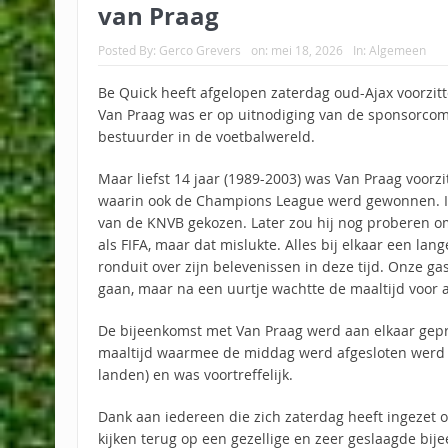
van Praag
Posted By:
Gerco Grevers
on:
mei 18, 2026
In:
Algemeen
Be Quick heeft afgelopen zaterdag oud-Ajax voorzitt
Van Praag was er op uitnodiging van de sponsorcomm
bestuurder in de voetbalwereld.
Maar liefst 14 jaar (1989-2003) was Van Praag voorz
waarin ook de Champions League werd gewonnen. In
van de KNVB gekozen. Later zou hij nog proberen o
als FIFA, maar dat mislukte. Alles bij elkaar een lan
ronduit over zijn belevenissen in deze tijd. Onze g
gaan, maar na een uurtje wachtte de maaltijd voor 
De bijeenkomst met Van Praag werd aan elkaar gepra
maaltijd waarmee de middag werd afgesloten werd
landen) en was voortreffelijk.
Dank aan iedereen die zich zaterdag heeft ingezet 
kijken terug op een gezellige en zeer geslaagde bij