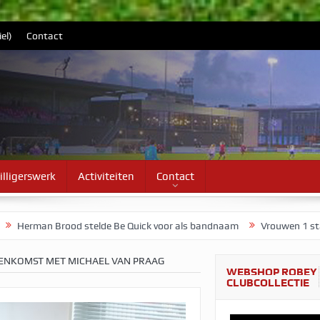
el)
Contact
illigerswerk
Activiteiten
Contact
 Quick voor als bandnaam
Vrouwen 1 start voorbereiding op maand
EENKOMST MET MICHAEL VAN PRAAG
WEBSHOP ROBEY
CLUBCOLLECTIE