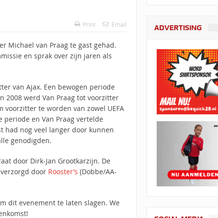
Print
Email
ADVERTISING
er Michael van Praag te gast gehad.
issie en sprak over zijn jaren als
itter van Ajax. Een bewogen periode
 2008 werd Van Praag tot voorzitter
m voorzitter te worden van zowel UEFA
ge periode en Van Praag vertelde
ast had nog veel langer door kunnen
alle genodigden.
at door Dirk-Jan Grootkarzijn. De
 verzorgd door
Rooster’s
(Dobbe/AA-
om dit evenement te laten slagen. We
eenkomst!