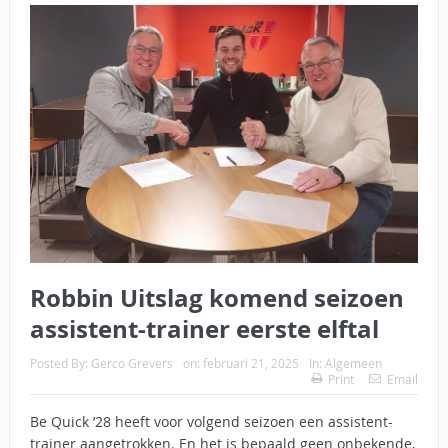
Robbin Uitslag komend seizoen
assistent-trainer eerste elftal
Posted By:
Gerco Grevers
on:
februari 21, 2025
In:
Algemeen
Print
Email
Be Quick ’28 heeft voor volgend seizoen een assistent-
trainer aangetrokken. En het is bepaald geen onbekende,