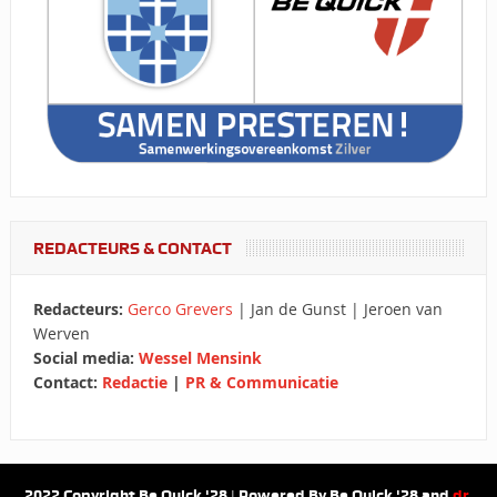
REDACTEURS & CONTACT
Redacteurs:
Gerco Grevers
| Jan de Gunst | Jeroen van
Werven
Social media:
Wessel Mensink
Contact:
Redactie
|
PR & Communicatie
2022 Copyright Be Quick '28 | Powered By Be Quick '28 and
dr.