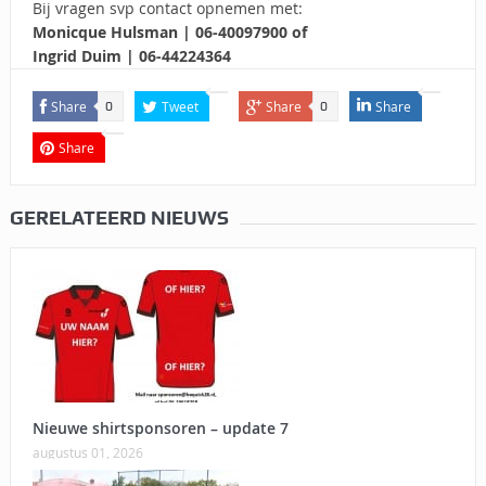
Bij vragen svp contact opnemen met:
Monicque Hulsman | 06-40097900 of
Ingrid Duim | 06-44224364
Share
Tweet
Share
Share
0
0
Share
GERELATEERD NIEUWS
Nieuwe shirtsponsoren – update 7
augustus 01, 2026