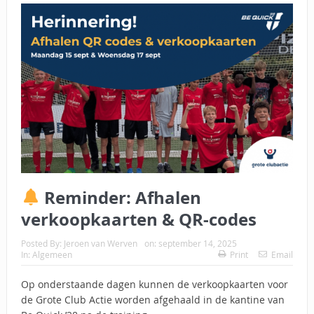
Reminder: Afhalen
verkoopkaarten & QR-codes
Posted By:
Jeroen van Werven
on:
september 14, 2025
In:
Algemeen
Print
Email
Op onderstaande dagen kunnen de verkoopkaarten voor
de Grote Club Actie worden afgehaald in de kantine van