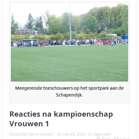
Meegereisde toeschouwers op het sportpark aan de
Schapendijk.
Reacties na kampioenschap
Vrouwen 1
Posted By:
Gerco Grevers
on:
mei 03, 2026
In:
Algemeen
Print
Email