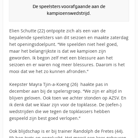
De speelsters voorafgaande aan de
kampioenswedstrijd.
Elien Schutte (22) ontpopte zich als een van de
bepalende speelsters van dit seizoen en maakte zaterdag
het openingsdoelpunt. “We speelden niet heel goed,
maar het belangrijkste is dat we kampioen zijn
geworden. Ik begon zelf met een blessure aan het
seizoen en er waren nog meer blessures. Daarom is het
mooi dat we het zo kunnen afronden.”
Keepster Mayra Tjin-a-Koeng (26) haakte pas in
december aan bij de spelersgroep. “We zijn er altijd in
blijven geloven. Ook toen we achter stonden op AZSV. En
ik denk dat we klaar zijn voor de topklasse. De (oefen-)
wedstrijden die we tegen de topklassers hebben
gespeeld zijn best goed verlopen.”
Ook blijdschap is er bij trainer Randolph de Fretes (44).
“Ik ben trots en opgelucht. Het moest een keer gebeuren.