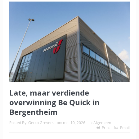
Late, maar verdiende
overwinning Be Quick in
Bergentheim
Posted By:
Gerco Grevers
on:
mei 10, 2026
In:
Algemeen
Print
Email