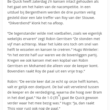
Be Quick heeft zaterdag z’n kansen intact gehouden als
het gaat om het halen van de nacompetitie. In een
uitduel bij Bergentheim werden de drie punten veilig
gesteld door een late treffer van Roy van der Stouwe.
“Dikverdiend” klonk het na afloop.
“De tegenstander wilde niet voetballen, zoals we eigenlijk
wekelijks ervaren” zegt Robin Gerritsen “Ze stonden met
vijf man achterop. Maar het lukte ons toch om snel van
helft te wisselen en kansen te creëren.” Hugo Winkeler:
“In het eerste half uur waren we de bovenliggen partij.
Kregen we ook kansen met een kopbal van Robin
Gerritsen en Mohamed die alleen voor de keeper komt.
Bovendien raakt Roy de paal uit een vrije trap.”
Robin: “De eerste keer dat ze echt op onze helft komen,
valt er gelijk een doelpunt. De bal valt vervelend tussen
de keeper en de verdediging, waarna die hoog over Bram
e
in het doel gaat.” Na de 1-0 (35
) gaat Be Quick gewoon
verder waar het mee bezig was.” Hugo: “Ja, dan raakt
Thijs voor rust ook nog de paal.”