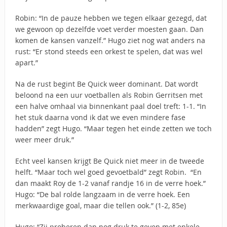
Robin: “In de pauze hebben we tegen elkaar gezegd, dat
we gewoon op dezelfde voet verder moesten gaan. Dan
komen de kansen vanzelf.” Hugo ziet nog wat anders na
rust: “Er stond steeds een orkest te spelen, dat was wel
apart.”
Na de rust begint Be Quick weer dominant. Dat wordt
beloond na een uur voetballen als Robin Gerritsen met
een halve omhaal via binnenkant paal doel treft: 1-1. “In
het stuk daarna vond ik dat we even mindere fase
hadden” zegt Hugo. “Maar tegen het einde zetten we toch
weer meer druk.”
Echt veel kansen krijgt Be Quick niet meer in de tweede
helft. “Maar toch wel goed gevoetbald” zegt Robin. “En
dan maakt Roy de 1-2 vanaf randje 16 in de verre hoek.”
Hugo: “De bal rolde langzaam in de verre hoek. Een
merkwaardige goal, maar die tellen ook.” (1-2, 85e)
Hugo: “Zij proberen dan nog druk te geven met enkele