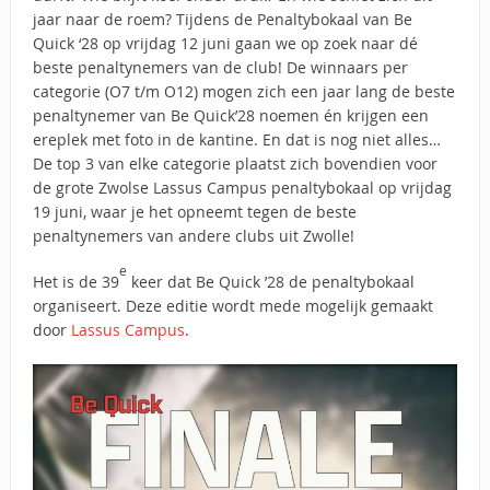
jaar naar de roem? Tijdens de Penaltybokaal van Be
Quick ‘28 op vrijdag 12 juni gaan we op zoek naar dé
beste penaltynemers van de club! De winnaars per
categorie (O7 t/m O12) mogen zich een jaar lang de beste
penaltynemer van Be Quick’28 noemen én krijgen een
ereplek met foto in de kantine. En dat is nog niet alles…
De top 3 van elke categorie plaatst zich bovendien voor
de grote Zwolse Lassus Campus penaltybokaal op vrijdag
19 juni, waar je het opneemt tegen de beste
penaltynemers van andere clubs uit Zwolle!
e
Het is de 39
keer dat Be Quick ’28 de penaltybokaal
organiseert. Deze editie wordt mede mogelijk gemaakt
door
Lassus Campus
.