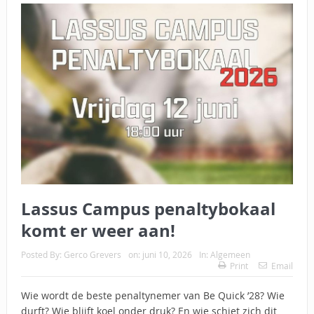
Lassus Campus penaltybokaal
komt er weer aan!
Posted By:
Gerco Grevers
on:
juni 10, 2026
In:
Algemeen
Print
Email
Wie wordt de beste penaltynemer van Be Quick ’28? Wie
durft? Wie blijft koel onder druk? En wie schiet zich dit