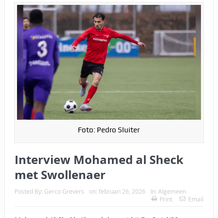
Foto: Pedro Sluiter
Interview Mohamed al Sheck
met Swollenaer
Posted By:
Gerco Grevers
on:
februari 26, 2026
In:
Algemeen
Print
Email