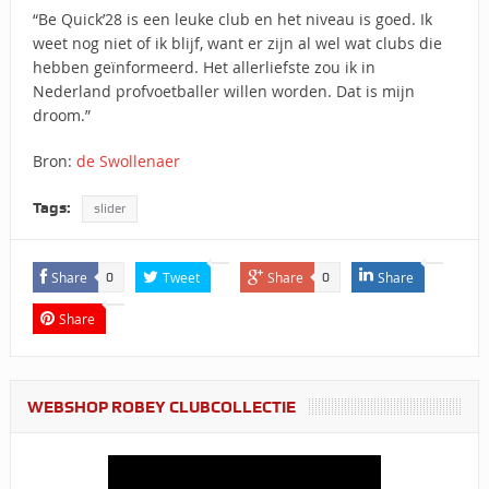
“Be Quick’28 is een leuke club en het niveau is goed. Ik
weet nog niet of ik blijf, want er zijn al wel wat clubs die
hebben geïnformeerd. Het allerliefste zou ik in
Nederland profvoetballer willen worden. Dat is mijn
droom.”
Bron:
de Swollenaer
Tags:
slider
Share
Tweet
Share
Share
0
0
Share
WEBSHOP ROBEY CLUBCOLLECTIE