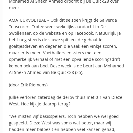
Mohamed Al Shekh Ahmed droomt bij Be Quick’28 over
meer
AMATEURVOETBAL – Ook dit seizoen krijgt de Salverda
Topscorers Trofee weer wekelijks aandacht in De
Swollenaer, op de website en op Facebook. Natuurlijk, je
hebt nog steeds de sluwe spitsen, de gehaaide
goaltjesdieven en degenen die vaak een vinkje scoren,
maar er is meer. Voetballers en -sters met een
opmerkelijk verhaal of met een opvallende scoringsdrift
komen ook aan bod. Deze week is de beurt aan Mohamed
Al Shekh Ahmed van Be Quick’28 (25).
(door Erik Riemens)
Jullie verloren zaterdag de derby thuis met 0-1 van Dieze
West. Hoe kijk je daarop terug?
“We misten vijf basisspelers. Toch hebben we wel goed
gespeeld. Dieze West was soms wat beter, maar wij
hadden meer balbezit en hebben veel kansen gehad,