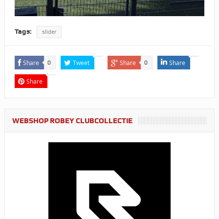
Tags:
slider
Share
Tweet
Share
Share
0
0
Share
WEBSHOP ROBEY CLUBCOLLECTIE