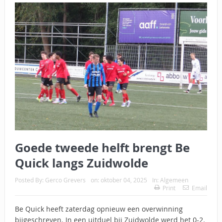
Goede tweede helft brengt Be
Quick langs Zuidwolde
Posted By:
Gerco Grevers
on:
oktober 04, 2025
In:
Algemeen
Print
Email
Be Quick heeft zaterdag opnieuw een overwinning
bijgeschreven. In een uitduel bij Zuidwolde werd het 0-2.