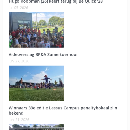
Hugo Koopman (26) keert terug bij Be Quick ’28
juli 05, 2026
Videoverslag BP&A Zomertoernooi
juni 27, 2026
Winnaars 39e editie Lassus Campus penaltybokaal zijn
bekend
juni 21, 2026