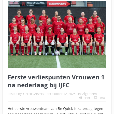
Eerste verliespunten Vrouwen 1
na nederlaag bij IJFC
Posted By:
Gerco Grevers
on:
oktober 12, 2025
In:
Algemeen
Print
Email
Het eerste vrouwenteam van Be Quick is zaterdag tegen