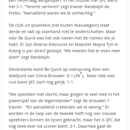
een nederlaag aangelopen. In het uitduel met IJFC werd
het 3-1. “Terecht verloren” zegt trainer Randolph de
Fretes. “Aanvallend waren we te onmachtig.”
De club uit IJsselstein (net buiten Nieuwegein) staat
derde en valt op voorhand niet te onderschatten. Maar
voor Be Quick was het ook roeien met de riemen die je
hebt. Er zijn diverse blessures en keepster Mayra Tjin-A-
Koeng is per direct gestopt. “We moeten het er even mee
doen” zegt Randolph.
Desondanks komt Be Quick op voorsprong door een
e
doelpunt van Citina Brouwer: 0-1 (36
). Maar vlak voor
rust komt IJFC toch nog gelijk: 1-1.
“We speelden niet slecht, maar gingen te veel mee in het
powerspel van de tegenstander” zegt de Vrouwen 1
trainer. “En aanvallend creëerden we te weinig.” Er
worden in de loop van de tweede helft nog vier nieuwe
speelsters binnen de lijnen gebracht, maar het is IJFC dat
nog twee keer tot scoren komt: 3-1. Daarmee gaat de