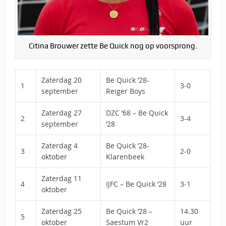
Citina Brouwer zette Be Quick nog op voorsprong.
Zaterdag 20
Be Quick ’28-
1
3-0
september
Reiger Boys
Zaterdag 27
DZC ’68 – Be Quick
2
3-4
september
’28
Zaterdag 4
Be Quick ’28-
3
2-0
oktober
Klarenbeek
Zaterdag 11
4
IJFC – Be Quick ’28
3-1
oktober
Zaterdag 25
Be Quick ’28 –
14.30
5
oktober
Saestum Vr2
uur