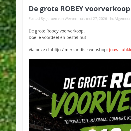
De grote ROBEY voorverkoop
Posted By:
Jeroen van Werven
on:
mei 27, 2026
In:
Algemee
De grote Robey voorverkoop.
Doe je voordeel en bestel nu!
Via onze clublijn / mercandise webshop:
jouwclubkl