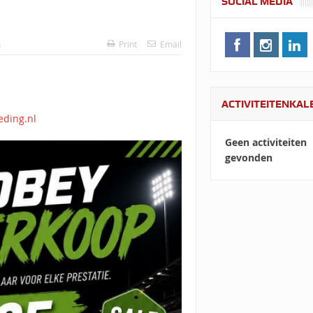
SOCIAL MEDIA
n
Print
Email
ACTIVITEITENKA
eding.nl
Geen activiteiten
gevonden