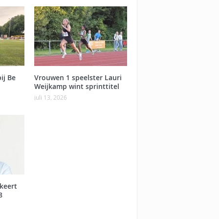
ij Be
Vrouwen 1 speelster Lauri
Weijkamp wint sprinttitel
juli 13, 2026
keert
8