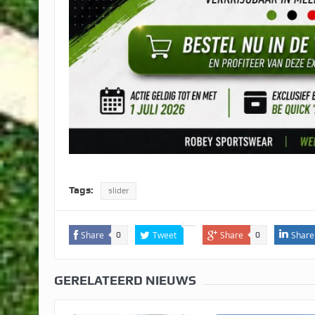
Tags:
slider
Share
Tweet
Share
Share
0
0
GERELATEERD NIEUWS