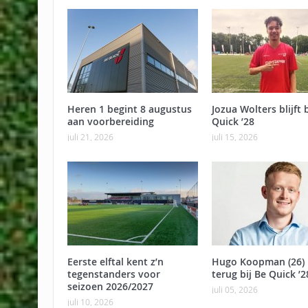
Heren 1 begint 8 augustus
Jozua Wolters blijft b
aan voorbereiding
Quick ’28
juli 21, 2026
juli 15, 2026
Eerste elftal kent z’n
Hugo Koopman (26) 
tegenstanders voor
terug bij Be Quick ’2
seizoen 2026/2027
juli 05, 2026
juli 10, 2026