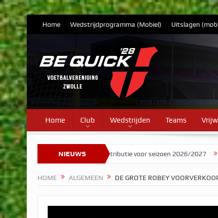
Home
Wedstrijdprogramma (Mobiel)
Uitslagen (mobi
Home
Club
Wedstrijden
Teams
Vrijw
Tarieven contributie voor seizoen 2026/2027
NIEUWS
Herman Brood stelde 
HOME
ALGEMEEN
DE GROTE ROBEY VOORVERKOO