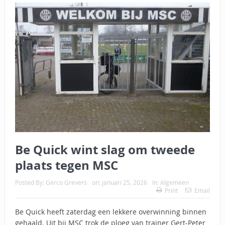
Be Quick wint slag om tweede
plaats tegen MSC
Posted By:
Gerco Grevers
on:
januari 25, 2026
In:
Algemeen
Print
Email
Be Quick heeft zaterdag een lekkere overwinning binnen
gehaald. Uit bij MSC trok de ploeg van trainer Gert-Peter