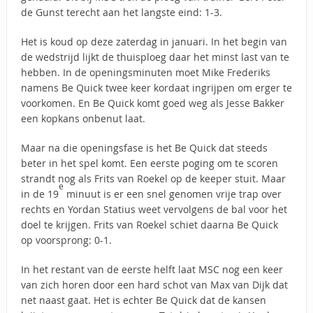
de Gunst terecht aan het langste eind: 1-3.
Het is koud op deze zaterdag in januari. In het begin van
de wedstrijd lijkt de thuisploeg daar het minst last van te
hebben. In de openingsminuten moet Mike Frederiks
namens Be Quick twee keer kordaat ingrijpen om erger te
voorkomen. En Be Quick komt goed weg als Jesse Bakker
een kopkans onbenut laat.
Maar na die openingsfase is het Be Quick dat steeds
beter in het spel komt. Een eerste poging om te scoren
strandt nog als Frits van Roekel op de keeper stuit. Maar
e
in de 19
minuut is er een snel genomen vrije trap over
rechts en Yordan Statius weet vervolgens de bal voor het
doel te krijgen. Frits van Roekel schiet daarna Be Quick
op voorsprong: 0-1.
In het restant van de eerste helft laat MSC nog een keer
van zich horen door een hard schot van Max van Dijk dat
net naast gaat. Het is echter Be Quick dat de kansen