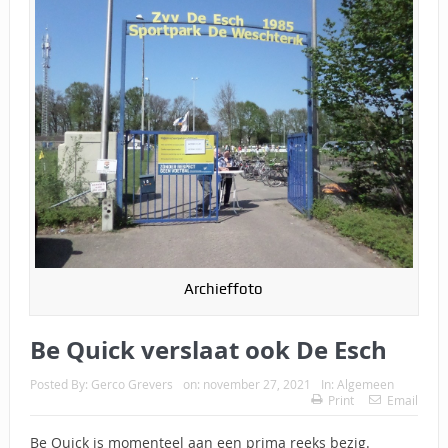
Archieffoto
Be Quick verslaat ook De Esch
Posted By:
Gerco Grevers
on:
november 27, 2021
In:
Algemeen
Print
Email
Be Quick is momenteel aan een prima reeks bezig.