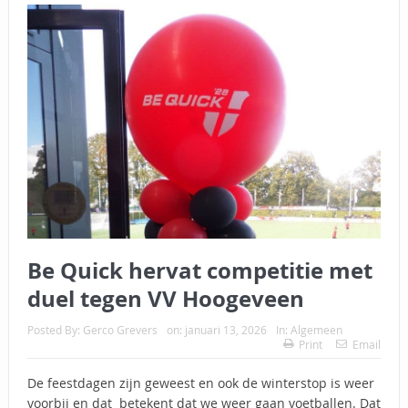
Be Quick hervat competitie met
duel tegen VV Hoogeveen
Posted By:
Gerco Grevers
on:
januari 13, 2026
In:
Algemeen
Print
Email
De feestdagen zijn geweest en ook de winterstop is weer
voorbij en dat betekent dat we weer gaan voetballen. Dat