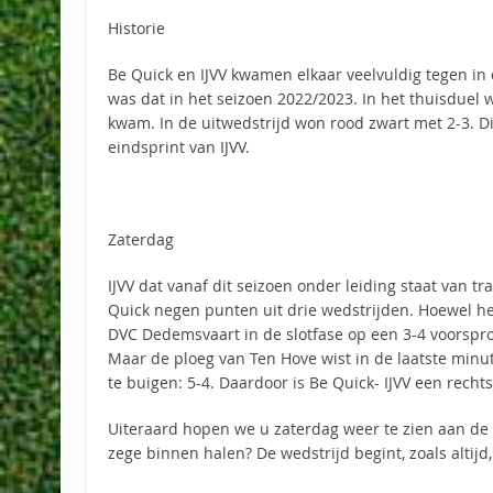
Historie
Be Quick en IJVV kwamen elkaar veelvuldig tegen in 
was dat in het seizoen 2022/2023. In het thuisduel 
kwam. In de uitwedstrijd won rood zwart met 2-3. D
eindsprint van IJVV.
Zaterdag
IJVV dat vanaf dit seizoen onder leiding staat van tr
Quick negen punten uit drie wedstrijden. Hoewel he
DVC Dedemsvaart in de slotfase op een 3-4 voorspr
Maar de ploeg van Ten Hove wist in de laatste minu
te buigen: 5-4. Daardoor is Be Quick- IJVV een recht
Uiteraard hopen we u zaterdag weer te zien aan de z
zege binnen halen? De wedstrijd begint, zoals altijd