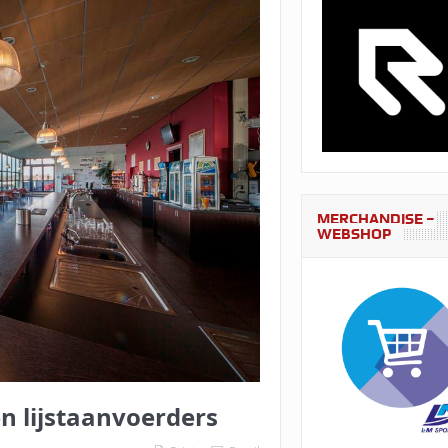
j Be Quick ’28
Videoverslag BP&A Zomertoernooi
us penaltybokaal zijn bekend
assus Campus penaltybokaal zijn bekend
Zwolle International Cup 
r met voorbereidingen
Overschrijvingen 2026 – UPDATE 13-06-26
js ondertekenen contract voor komend seizoen
en bij uitreiking Salverda trofee
Lassus Campus penaltybokaal komt
MERCHANDISE –
WEBSHOP
oen 2026-2027 bekend
en lijstaanvoerders