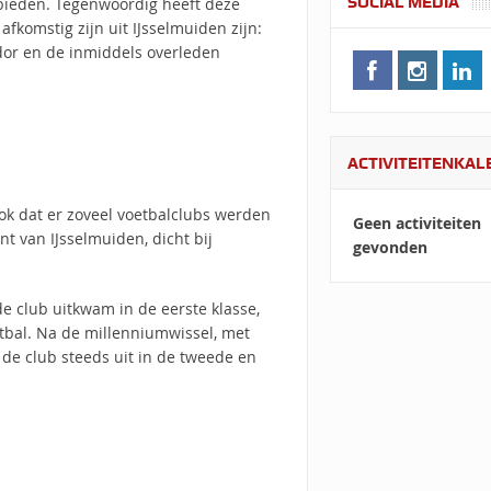
SOCIAL MEDIA
ebieden. Tegenwoordig heeft deze
fkomstig zijn uit IJsselmuiden zijn:
rdor en de inmiddels overleden
ACTIVITEITENKA
 ook dat er zoveel voetbalclubs werden
Geen activiteiten
t van IJsselmuiden, dicht bij
gevonden
de club uitkwam in de eerste klasse,
tbal. Na de millenniumwissel, met
de club steeds uit in de tweede en