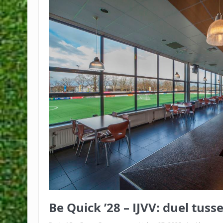
Hugo Koopman (26) keert terug bi
Winnaars 39e editie Lassus Camp
Winnaars voorrondes Be Quick L
Kledingcommissie druk in de wee
Randolph de Fretes en Bert Lowi
Vrouwen Be Quick vallen in de prijz
Voorlopige teamindelingen seiz
Be Quick ’28 – IJVV: duel tuss