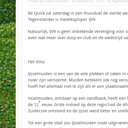
Posted By:
Gerco Grevers
on:
oktober 07, 2025
In:
Algemeen
Be Quick zal zaterdag in een thuisduel de vierde we
Tegenstander is medekoploper IJVV.
Natuurlijk, IJVV is geen onbekende vereniging voor 
even wat meer over dorp en club en de wedstrijd va
Het dorp
IJsselmuiden is een van de vele plekken of zaken i
rivier zijn vernoemd. Muiden betekent ook nog eens:
hoeft het allemaal niet te zijn als er een plaatsna
IIsselmuiden, ontstaan op een zandbank, heeft een l
e
de 12
eeuw. Grote invloed op deze regio had de All
Zuiderzee ontstond en de IJssel werd beter en snell
Tot een grote stad zou IJsselmuiden nooit uitgroeie