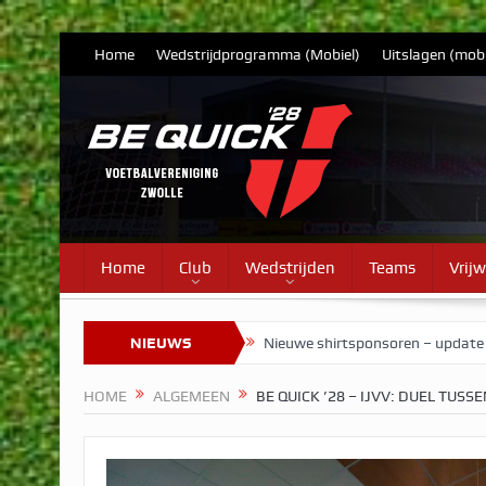
Home
Wedstrijdprogramma (Mobiel)
Uitslagen (mobi
Home
Club
Wedstrijden
Teams
Vrijw
NIEUWS
Nieuwe shirtsponsoren – update
Herman Brood stelde Be Quick v
HOME
ALGEMEEN
BE QUICK ’28 – IJVV: DUEL TUS
Heren 1 begint 8 augustus aan v
Vrouwen 1 speelster Lauri Weijka