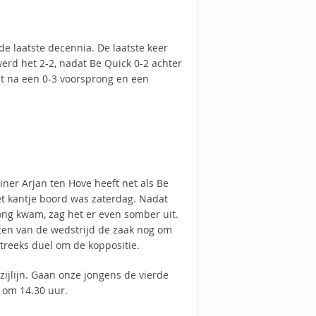
de laatste decennia. De laatste keer
werd het 2-2, nadat Be Quick 0-2 achter
it na een 0-3 voorsprong en een
ainer Arjan ten Hove heeft net als Be
t kantje boord was zaterdag. Nadat
ong kwam, zag het er even somber uit.
ten van de wedstrijd de zaak nog om
streeks duel om de koppositie.
ijlijn. Gaan onze jongens de vierde
, om 14.30 uur.