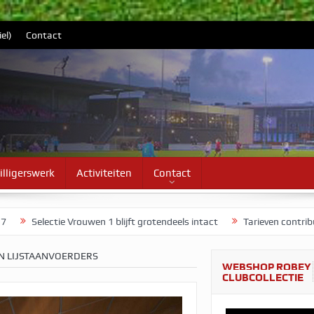
el)
Contact
illigerswerk
Activiteiten
Contact
 7
Selectie Vrouwen 1 blijft grotendeels intact
Tarieven contri
oor als bandnaam
Vrouwen 1 start voorbereiding op maandag 3 au
SEN LIJSTAANVOERDERS
WEBSHOP ROBEY
oorbereiding
Jozua Wolters blijft bij Be Quick ’28
CLUBCOLLECTIE
mp wint sprinttitel
Eerste elftal kent z’n tegenstanders voor seiz