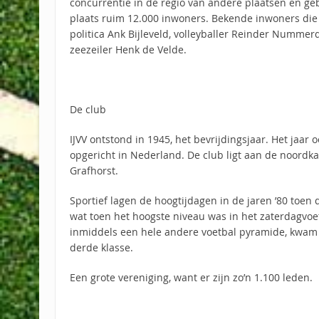
concurrentie in de regio van andere plaatsen en g
plaats ruim 12.000 inwoners. Bekende inwoners die a
politica Ank Bijleveld, volleyballer Reinder Numme
zeezeiler Henk de Velde.
De club
IJVV ontstond in 1945, het bevrijdingsjaar. Het jaar
opgericht in Nederland. De club ligt aan de noordkan
Grafhorst.
Sportief lagen de hoogtijdagen in de jaren ’80 toen 
wat toen het hoogste niveau was in het zaterdagvoe
inmiddels een hele andere voetbal pyramide, kwam 
derde klasse.
Een grote vereniging, want er zijn zo’n 1.100 leden.