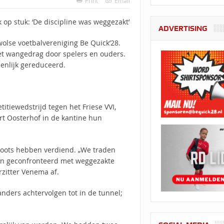
Print
Email
 op stuk: ‘De discipline was weggezakt’
ADVERTISING
Zwolse voetbalvereniging Be Quick’28.
et wangedrag door spelers en ouders.
ienlijk gereduceerd.
titiewedstrijd tegen het Friese VVI,
t Oosterhof in de kantine hun
hoots hebben verdiend. „We traden
den geconfronteerd met weggezakte
orzitter Venema af.
tanders achtervolgen tot in de tunnel;