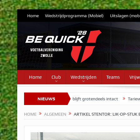
Home
Wedstrijdprogramma (Mobiel)
Uitslagen (mobi
Home
Club
Wedstrijden
Teams
Vrijw
Selectie Vrouwen 1 blijft grotendeels intact
NIEUWS
Tarieven contributie 
HOME
ALGEMEEN
ARTIKEL STENTOR: LIK-OP-STUK 