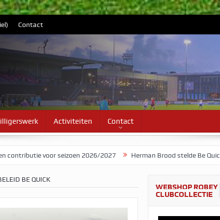
el)
Contact
illigerswerk
Activiteiten
Contact
voor seizoen 2026/2027
Herman Brood stelde Be Quick voor als ban
BELEID BE QUICK
WEBSHOP ROBEY
CLUBCOLLECTIE