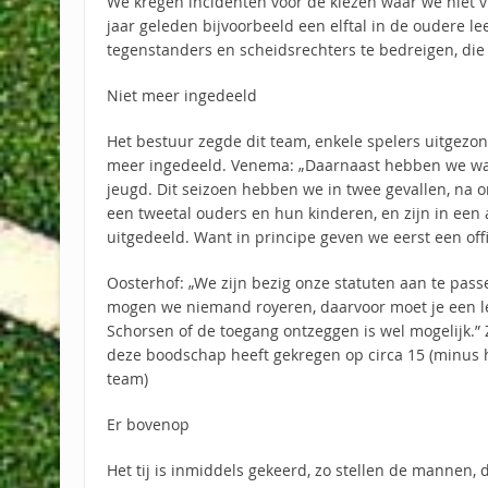
We kregen incidenten voor de kiezen waar we niet 
jaar geleden bijvoorbeeld een elftal in de oudere le
tegenstanders en scheidsrechters te bedreigen, die 
Niet meer ingedeeld
Het bestuur zegde dit team, enkele spelers uitgezo
meer ingedeeld. Venema: „Daarnaast hebben we wa
jeugd. Dit seizoen hebben we in twee gevallen, na 
een tweetal ouders en hun kinderen, en zijn in een
uitgedeeld. Want in principe geven we eerst een off
Oosterhof: „We zijn bezig onze statuten aan te passen,
mogen we niemand royeren, daarvoor moet je een le
Schorsen of de toegang ontzeggen is wel mogelijk.”
deze boodschap heeft gekregen op circa 15 (minus 
team)
Er bovenop
Het tij is inmiddels gekeerd, zo stellen de mannen, 