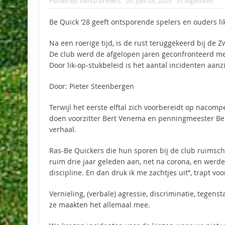
Posted By:
Gerco Grevers
on:
juni 03, 2025
In:
Algemeen
Be Quick ’28 geeft ontsporende spelers en ouders lik
Na een roerige tijd, is de rust teruggekeerd bij de 
De club werd de afgelopen jaren geconfronteerd m
Door lik-op-stukbeleid is het aantal incidenten aanz
Door: Pieter Steenbergen
Terwijl het eerste elftal zich voorbereidt op nacompe
doen voorzitter Bert Venema en penningmeester Ber
verhaal.
Ras-Be Quickers die hun sporen bij de club ruimsc
ruim drie jaar geleden aan, net na corona, en wer
discipline. En dan druk ik me zachtjes uit”, trapt vo
Vernieling, (verbale) agressie, discriminatie, tegens
ze maakten het allemaal mee.