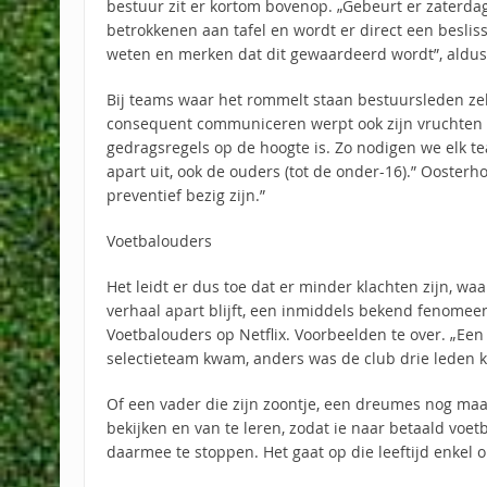
bestuur zit er kortom bovenop. „Gebeurt er zaterd
betrokkenen aan tafel en wordt er direct een beslis
weten en merken dat dit gewaardeerd wordt”, aldus 
Bij teams waar het rommelt staan bestuursleden zelf
consequent communiceren werpt ook zijn vruchten 
gedragsregels op de hoogte is. Zo nodigen we elk t
apart uit, ook de ouders (tot de onder-16).” Oosterh
preventief bezig zijn.”
Voetbalouders
Het leidt er dus toe dat er minder klachten zijn, wa
verhaal apart blijft, een inmiddels bekend fenomeen
Voetbalouders op Netflix. Voorbeelden te over. „Een 
selectieteam kwam, anders was de club drie leden kwi
Of een vader die zijn zoontje, een dreumes nog maar
bekijken en van te leren, zodat ie naar betaald voe
daarmee te stoppen. Het gaat op die leeftijd enkel o