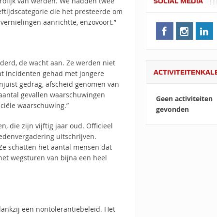
vrolijk van werden. We hadden twee
SOCIAL MEDIA
eftijdscategorie die het presteerde om
vernielingen aanrichtte, enzovoort.”
nderd, de wacht aan. Ze werden niet
ACTIVITEITENKA
t incidenten gehad met jongere
onjuist gedrag, afscheid genomen van
 aantal gevallen waarschuwingen
Geen activiteiten
iciële waarschuwing.”
gevonden
 die zijn vijftig jaar oud. Officieel
denvergadering uitschrijven.
 Ze schatten het aantal mensen dat
het wegsturen van bijna een heel
dankzij een nontolerantiebeleid. Het